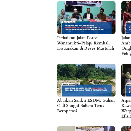
Perbaikan Jalan Poros
Jala
Wanamukti-Palapi Kembali
Ambu
Disuarakan di Reses Mastulah
Ongk
Fein
Abaikan Sanksi ESDM, Galian
Arpa
C di Sungai Baliara Terus
Kawa
Beroperasi
Warg
Efis