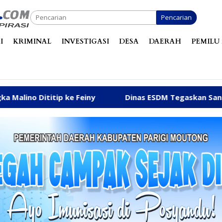
Pencarian
I
KRIMINAL
INVESTIGASI
DESA
DAERAH
PEMILU 
iny
Dinas ESDM Tegaskan Sanksi CV BBN Belum Dicabu