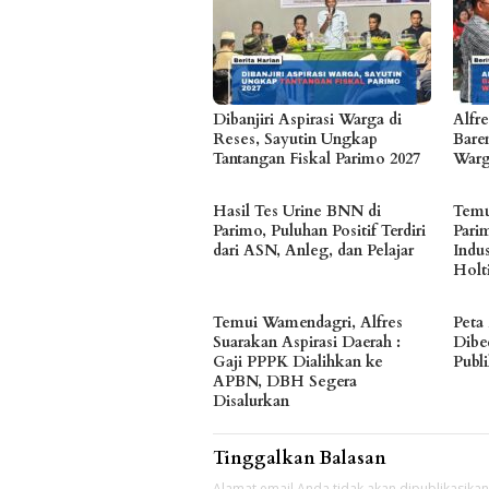
Dibanjiri Aspirasi Warga di
Alfr
Reses, Sayutin Ungkap
Bare
Tantangan Fiskal Parimo 2027
Warg
Hasil Tes Urine BNN di
Temu
Parimo, Puluhan Positif Terdiri
Pari
dari ASN, Anleg, dan Pelajar
Indu
Holt
Temui Wamendagri, Alfres
Peta
Suarakan Aspirasi Daerah :
Dibe
Gaji PPPK Dialihkan ke
Publ
APBN, DBH Segera
Disalurkan
Tinggalkan Balasan
Alamat email Anda tidak akan dipublikasikan