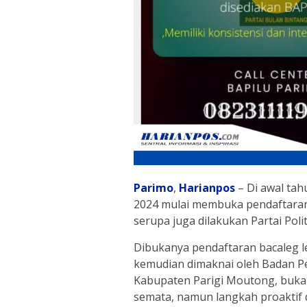
Parimo
,
Harianpos
– Di awal tah
2024 mulai membuka pendaftaran b
serupa juga dilakukan Partai Poli
Dibukanya pendaftaran bacaleg leg
kemudian dimaknai oleh Badan P
Kabupaten Parigi Moutong, bukan 
semata, namun langkah proakti