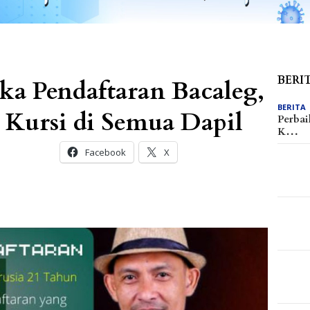
BERI
a Pendaftaran Bacaleg,
BERITA
 Kursi di Semua Dapil
Perbai
K…
Facebook
X