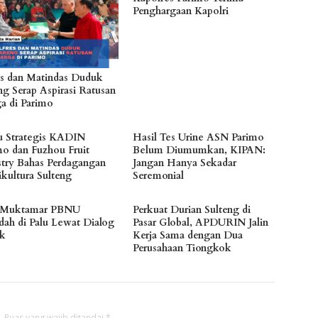
Penghargaan Kapolri
es dan Matindas Duduk
ng Serap Aspirasi Ratusan
a di Parimo
 Strategis KADIN
Hasil Tes Urine ASN Parimo
mo dan Fuzhou Fruit
Belum Diumumkan, KIPAN:
stry Bahas Perdagangan
Jangan Hanya Sekadar
ikultura Sulteng
Seremonial
 Muktamar PBNU
Perkuat Durian Sulteng di
dah di Palu Lewat Dialog
Pasar Global, APDURIN Jalin
ik
Kerja Sama dengan Dua
Perusahaan Tiongkok
.
Ruas yang wajib ditandai
*