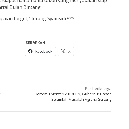
u, terdapat nama-nama tokoh yang menyatakan siap
tai Bulan Bintang.
paian target,” terang Syamsidi.***
SEBARKAN
Facebook
X
Pos berikutnya
W
Bertemu Menteri ATR/BPN, Gubernur Bahas
Sejumlah Masalah Agraria Sulteng