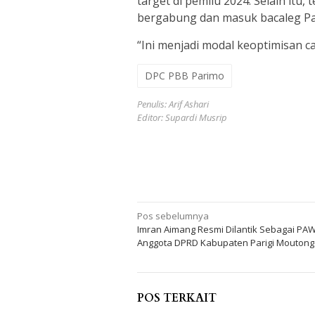
target di pemilu 2024. Selain it
bergabung dan masuk bacaleg Par
“Ini menjadi modal keoptimisan ca
DPC PBB Parimo
Penulis: Arif Ashari
Editor: Supardi Musrip
Navigasi
Pos sebelumnya
Imran Aimang Resmi Dilantik Sebagai PA
pos
Anggota DPRD Kabupaten Parigi Moutong
POS TERKAIT