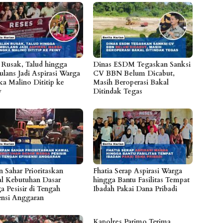
n Rusak, Talud hingga
Dinas ESDM Tegaskan Sanksi
lans Jadi Aspirasi Warga
CV BBN Belum Dicabut,
a Malino Dititip ke
Masih Beroperasi Bakal
y
Ditindak Tegas
n Sahar Prioritaskan
Fhatia Serap Aspirasi Warga
l Kebutuhan Dasar
hingga Bantu Fasilitas Tempat
a Pesisir di Tengah
Ibadah Pakai Dana Pribadi
iensi Anggaran
Kapolres Parimo Terima