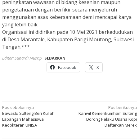
peningkatan wawasan di bidang kesenian maupun
pengetahuan dengan berfikir secara menyeluruh
menggunakan asas kebersamaan demi mencapai karya
yang lebih baik.
Organisasi ini didirikan pada 10 Mei 2021 berkedudukan
di Desa Marantale, Kabupaten Parigi Moutong, Sulawesi
Tengah.***
Editor: Supardi Musrip
SEBARKAN
Facebook
X
Navigasi
Pos sebelumnya
Pos berikutnya
Bawaslu Sulteng Beri Kuliah
Kanwil Kemenkumham Sulteng
pos
Lapangan Mahasiswa
Dorong Pelaku Usaha Kopi
Kedokteran UNISA
Daftarkan Merek