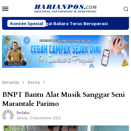
Loncat
Menu
ke
Mobile
konten
 C di Sungai Baliara Terus Beroperasi
Konten Spesial
Arpan Sahar P
Beranda
Berita
BNPT Bantu Alat Musik Sanggar Seni
Marantale Parimo
Redaksi
Selasa, 15 November 2022