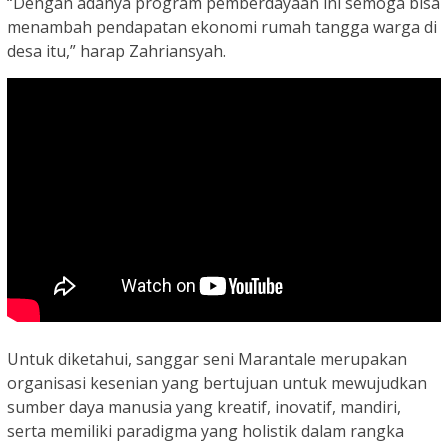
“Dengan adanya program pemberdayaan ini semoga bisa
menambah pendapatan ekonomi rumah tangga warga di
desa itu,” harap Zahriansyah.
Untuk diketahui, sanggar seni Marantale merupakan
organisasi kesenian yang bertujuan untuk mewujudkan
sumber daya manusia yang kreatif, inovatif, mandiri,
serta memiliki paradigma yang holistik dalam rangka