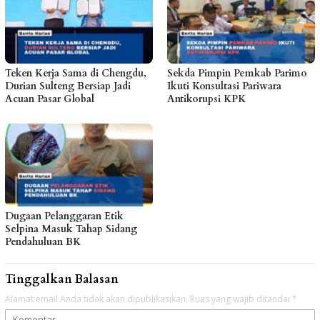
Teken Kerja Sama di Chengdu,
Sekda Pimpin Pemkab Parimo
Durian Sulteng Bersiap Jadi
Ikuti Konsultasi Pariwara
Acuan Pasar Global
Antikorupsi KPK
Dugaan Pelanggaran Etik
Selpina Masuk Tahap Sidang
Pendahuluan BK
Tinggalkan Balasan
Alamat email Anda tidak akan dipublikasikan.
Ruas yang wajib ditandai
*