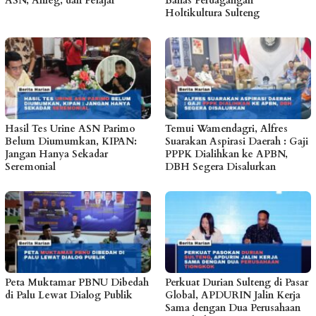
ASN, Anleg, dan Pelajar
Bahas Perdagangan
Holtikultura Sulteng
Hasil Tes Urine ASN Parimo
Temui Wamendagri, Alfres
Belum Diumumkan, KIPAN:
Suarakan Aspirasi Daerah : Gaji
Jangan Hanya Sekadar
PPPK Dialihkan ke APBN,
Seremonial
DBH Segera Disalurkan
Peta Muktamar PBNU Dibedah
Perkuat Durian Sulteng di Pasar
di Palu Lewat Dialog Publik
Global, APDURIN Jalin Kerja
Sama dengan Dua Perusahaan