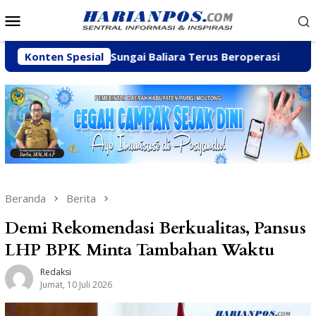
Loncat
Menu
ke
Mobile
konten
ian C di Sungai Baliara Terus Beroperasi
Konten Spesial
Arpan Sahar
Beranda
Berita
Demi Rekomendasi Berkualitas, Pansus
LHP BPK Minta Tambahan Waktu
Redaksi
Jumat, 10 Juli 2026