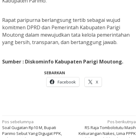
Kabupaten Parimo.
Rapat paripurna berlangsung tertib sebagai wujud
komitmen DPRD dan Pemerintah Kabupaten Parigi
Moutong dalam mewujudkan tata kelola pemerintahan
yang bersih, transparan, dan bertanggung jawab.
Sumber : Diskominfo Kabupaten Parigi Moutong.
SEBARKAN
Facebook
X
Navigasi
Pos sebelumnya
Pos berikutnya
Soal Gugatan Rp10 M, Bupati
RS Raja Tombolotutu Masih
pos
Parimo Sebut Yang Digugat PPK,
Kekurangan Nakes, Lima PPPK