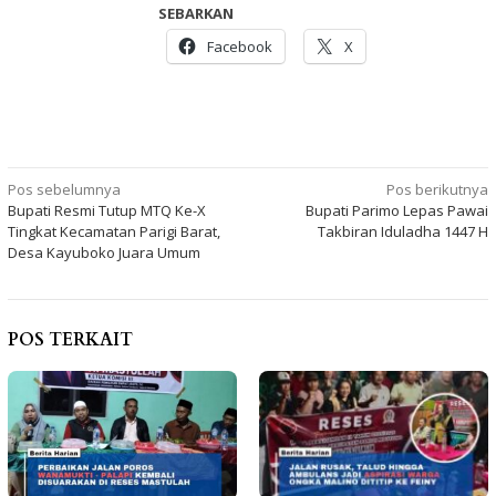
SEBARKAN
Facebook
X
Navigasi
Pos sebelumnya
Pos berikutnya
Bupati Resmi Tutup MTQ Ke-X
Bupati Parimo Lepas Pawai
pos
Tingkat Kecamatan Parigi Barat,
Takbiran Iduladha 1447 H
Desa Kayuboko Juara Umum
POS TERKAIT