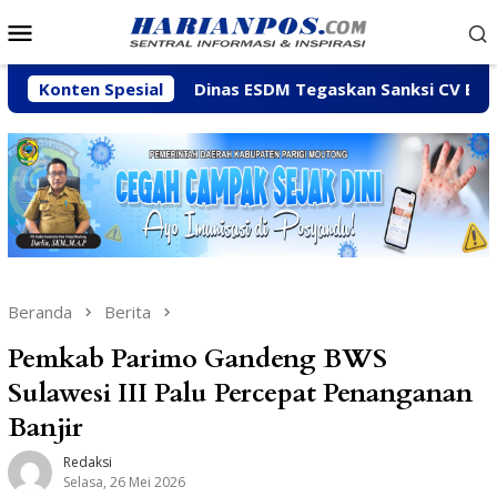
Loncat
Menu
ke
Mobile
konten
ny
Konten Spesial
Dinas ESDM Tegaskan Sanksi CV BBN Belum Dicabu
Beranda
Berita
Pemkab Parimo Gandeng BWS
Sulawesi III Palu Percepat Penanganan
Banjir
Redaksi
Selasa, 26 Mei 2026