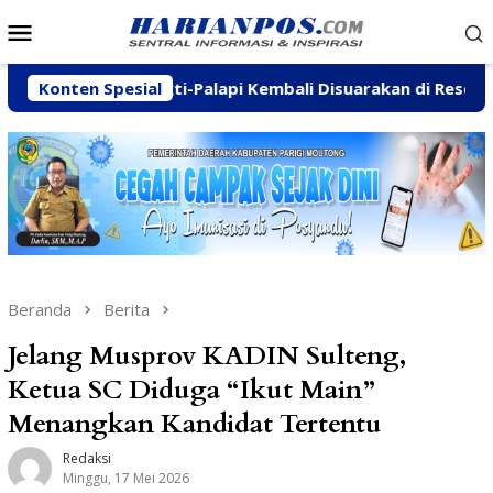
Loncat
Menu
ke
Mobile
konten
anamukti-Palapi Kembali Disuarakan di Reses Mastulah
Konten Spesial
Beranda
Berita
Jelang Musprov KADIN Sulteng,
Ketua SC Diduga “Ikut Main”
Menangkan Kandidat Tertentu
Redaksi
Minggu, 17 Mei 2026