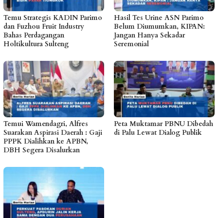
Temu Strategis KADIN Parimo
Hasil Tes Urine ASN Parimo
dan Fuzhou Fruit Industry
Belum Diumumkan, KIPAN:
Bahas Perdagangan
Jangan Hanya Sekadar
Holtikultura Sulteng
Seremonial
Temui Wamendagri, Alfres
Peta Muktamar PBNU Dibedah
Suarakan Aspirasi Daerah : Gaji
di Palu Lewat Dialog Publik
PPPK Dialihkan ke APBN,
DBH Segera Disalurkan