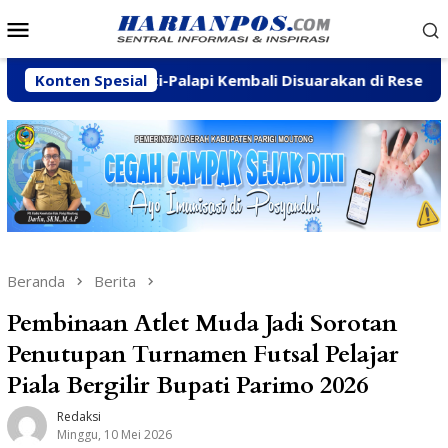
Loncat
Menu
ke
Mobile
konten
namukti-Palapi Kembali Disuarakan di Reses Mastulah
Konten Spesial
Beranda
Berita
Pembinaan Atlet Muda Jadi Sorotan
Penutupan Turnamen Futsal Pelajar
Piala Bergilir Bupati Parimo 2026
Redaksi
Minggu, 10 Mei 2026