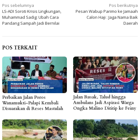
Navigasi
Pos sebelumnya
Pos berikutnya
LS-ADI Soroti Krisis Lingkungan,
Pesan Wabup Parimo ke Jamaah
pos
Muhammad Sadig: Ubah Cara
Calon Haji : Jaga Nama Baik
Pandang Sampah Jadi Bernilai
Daerah
POS TERKAIT
Jalan Rusak, Talud hingga
Perbaikan Jalan Poros
Ambulans Jadi Aspirasi Warga
Wanamukti-Palapi Kembali
Ongka Malino Dititip ke Feiny
Disuarakan di Reses Mastulah