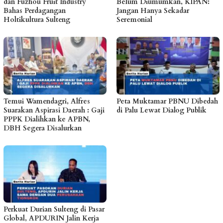
dan Fuzhou Fruit Industry
Belum Diumumkan, KIPAN:
Bahas Perdagangan
Jangan Hanya Sekadar
Holtikultura Sulteng
Seremonial
Temui Wamendagri, Alfres
Peta Muktamar PBNU Dibedah
Suarakan Aspirasi Daerah : Gaji
di Palu Lewat Dialog Publik
PPPK Dialihkan ke APBN,
DBH Segera Disalurkan
Perkuat Durian Sulteng di Pasar
Global, APDURIN Jalin Kerja