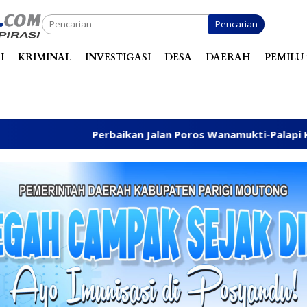
Pencarian
I
KRIMINAL
INVESTIGASI
DESA
DAERAH
PEMILU 
rbaikan Jalan Poros Wanamukti-Palapi Kembali Disuarakan 