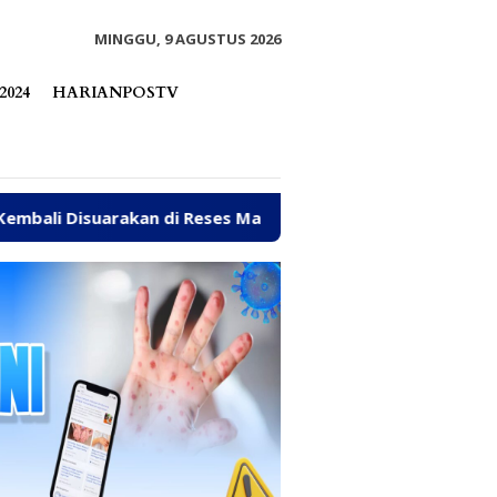
tutup
MINGGU, 9 AGUSTUS 2026
2024
HARIANPOSTV
di Reses Mastulah
Jalan Rusak, Talud hingga Ambulan