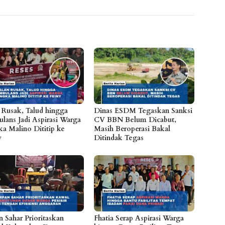
n Rusak, Talud hingga
Dinas ESDM Tegaskan Sanksi
lans Jadi Aspirasi Warga
CV BBN Belum Dicabut,
a Malino Dititip ke
Masih Beroperasi Bakal
y
Ditindak Tegas
n Sahar Prioritaskan
Fhatia Serap Aspirasi Warga