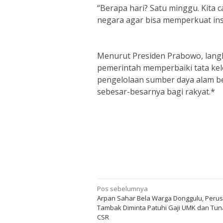
“Berapa hari? Satu minggu. Kita 
negara agar bisa memperkuat inst
Menurut Presiden Prabowo, langk
pemerintah memperbaiki tata ke
pengelolaan sumber daya alam b
sebesar-besarnya bagi rakyat.*
Navigasi
Pos sebelumnya
Arpan Sahar Bela Warga Donggulu, Peru
pos
Tambak Diminta Patuhi Gaji UMK dan Tun
CSR