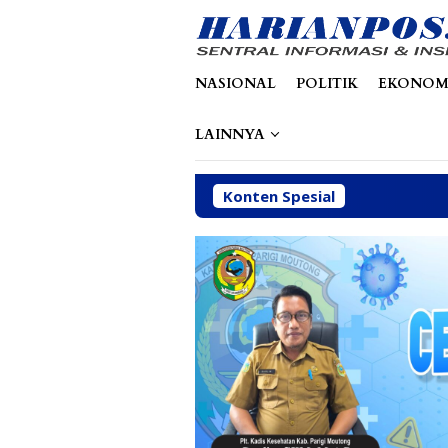
Loncat
tutup
ke
konten
NASIONAL
POLITIK
EKONOM
LAINNYA
Konten Spesial
Pe