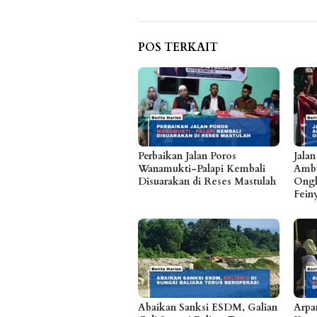
POS TERKAIT
Perbaikan Jalan Poros
Jala
Wanamukti-Palapi Kembali
Ambu
Disuarakan di Reses Mastulah
Ongk
Fein
Abaikan Sanksi ESDM, Galian
Arpa