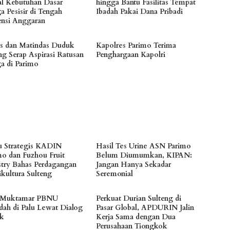
l Kebutuhan Dasar
hingga Bantu Fasilitas Tempat
a Pesisir di Tengah
Ibadah Pakai Dana Pribadi
iensi Anggaran
es dan Matindas Duduk
Kapolres Parimo Terima
ng Serap Aspirasi Ratusan
Penghargaan Kapolri
a di Parimo
 Strategis KADIN
Hasil Tes Urine ASN Parimo
mo dan Fuzhou Fruit
Belum Diumumkan, KIPAN:
stry Bahas Perdagangan
Jangan Hanya Sekadar
ikultura Sulteng
Seremonial
 Muktamar PBNU
Perkuat Durian Sulteng di
dah di Palu Lewat Dialog
Pasar Global, APDURIN Jalin
ik
Kerja Sama dengan Dua
Perusahaan Tiongkok