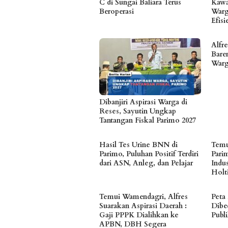
C di Sungai Baliara Terus
Kawa
Beroperasi
Warg
Efis
Alfr
Bare
Warg
Dibanjiri Aspirasi Warga di
Reses, Sayutin Ungkap
Tantangan Fiskal Parimo 2027
Hasil Tes Urine BNN di
Temu
Parimo, Puluhan Positif Terdiri
Pari
dari ASN, Anleg, dan Pelajar
Indu
Holt
Temui Wamendagri, Alfres
Peta
Suarakan Aspirasi Daerah :
Dibe
Gaji PPPK Dialihkan ke
Publ
APBN, DBH Segera