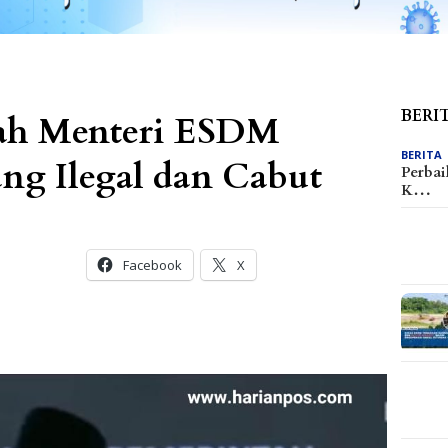
BERI
tah Menteri ESDM
BERITA
ng Ilegal dan Cabut
Perbai
K…
Facebook
X