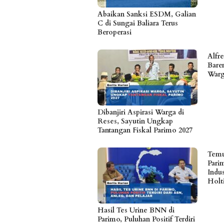
Abaikan Sanksi ESDM, Galian
C di Sungai Baliara Terus
Beroperasi
Alfr
Bare
Warg
Dibanjiri Aspirasi Warga di
Reses, Sayutin Ungkap
Tantangan Fiskal Parimo 2027
Temu
Pari
Indu
Holt
Hasil Tes Urine BNN di
Parimo, Puluhan Positif Terdiri