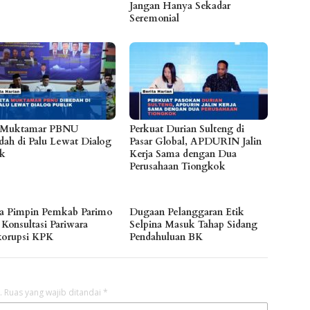
Jangan Hanya Sekadar
Seremonial
 Muktamar PBNU
Perkuat Durian Sulteng di
dah di Palu Lewat Dialog
Pasar Global, APDURIN Jalin
ik
Kerja Sama dengan Dua
Perusahaan Tiongkok
a Pimpin Pemkab Parimo
Dugaan Pelanggaran Etik
 Konsultasi Pariwara
Selpina Masuk Tahap Sidang
korupsi KPK
Pendahuluan BK
.
Ruas yang wajib ditandai
*