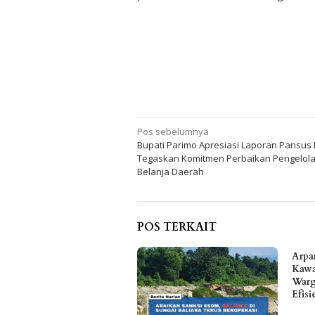
Navigasi
Pos sebelumnya
Bupati Parimo Apresiasi Laporan Pansus
pos
Tegaskan Komitmen Perbaikan Pengelol
Belanja Daerah
POS TERKAIT
Arpa
Kawa
Warg
Efis