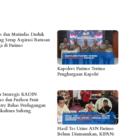
es dan Matindas Duduk
ng Serap Aspirasi Ratusan
a di Parimo
Kapolres Parimo Terima
Penghargaan Kapolri
 Strategis KADIN
mo dan Fuzhou Fruit
stry Bahas Perdagangan
ikultura Sulteng
Hasil Tes Urine ASN Parimo
Belum Diumumkan, KIPAN: