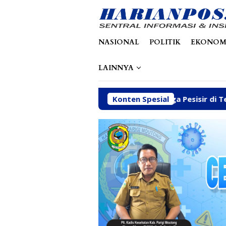
Loncat
tutup
ke
konten
NASIONAL
POLITIK
EKONOM
LAINNYA
wal Kebutuhan Dasar Warga Pesisir di Tengah Efisiensi Angg
Konten Spesial