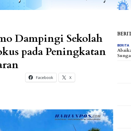
BERI
imo Dampingi Sekolah
BERITA
okus pada Peningkatan
Abaik
Sunga
aran
Facebook
X