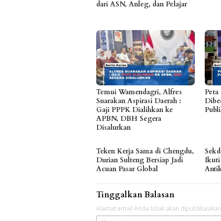
dari ASN, Anleg, dan Pelajar
Temui Wamendagri, Alfres
Peta
Suarakan Aspirasi Daerah :
Dibe
Gaji PPPK Dialihkan ke
Publ
APBN, DBH Segera
Disalurkan
Teken Kerja Sama di Chengdu,
Sekd
Durian Sulteng Bersiap Jadi
Ikuti
Acuan Pasar Global
Anti
Tinggalkan Balasan
Alamat email Anda tidak akan dipublikasikan