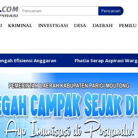
Pencarian
I
KRIMINAL
INVESTIGASI
DESA
DAERAH
PEMILU 
aran
Fhatia Serap Aspirasi Warga hingga Bantu Fasi