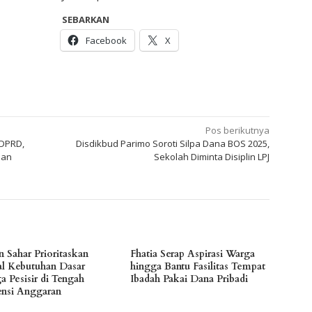
SEBARKAN
Facebook
X
Pos berikutnya
 DPRD,
Disdikbud Parimo Soroti Silpa Dana BOS 2025,
aan
Sekolah Diminta Disiplin LPJ
n Sahar Prioritaskan
Fhatia Serap Aspirasi Warga
l Kebutuhan Dasar
hingga Bantu Fasilitas Tempat
a Pesisir di Tengah
Ibadah Pakai Dana Pribadi
iensi Anggaran