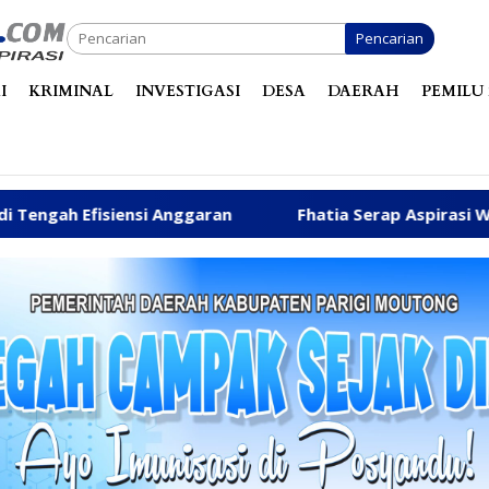
Pencarian
I
KRIMINAL
INVESTIGASI
DESA
DAERAH
PEMILU 
aran
Fhatia Serap Aspirasi Warga hingga Bantu Fasi