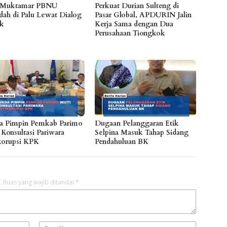
 Muktamar PBNU
Perkuat Durian Sulteng di
dah di Palu Lewat Dialog
Pasar Global, APDURIN Jalin
ik
Kerja Sama dengan Dua
Perusahaan Tiongkok
a Pimpin Pemkab Parimo
Dugaan Pelanggaran Etik
 Konsultasi Pariwara
Selpina Masuk Tahap Sidang
korupsi KPK
Pendahuluan BK
.
Ruas yang wajib ditandai
*