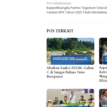
Navigasi
Pos sebelumnya
Bappelitbangda Parimo Tegaskan Seluru
pos
Catatan BPK Tahun 2025 Telah Ditindaklan
POS TERKAIT
Arpa
Abaikan Sanksi ESDM, Galian
Kawa
C di Sungai Baliara Terus
Warg
Beroperasi
Efis