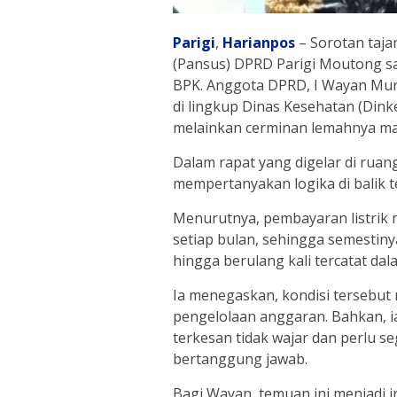
Parigi
,
Harianpos
– Sorotan taj
(Pansus) DPRD Parigi Moutong s
BPK. Anggota DPRD, I Wayan Murt
di lingkup Dinas Kesehatan (Dink
melainkan cerminan lemahnya ma
Dalam rapat yang digelar di ruan
mempertanyakan logika di balik 
Menurutnya, pembayaran listrik m
setiap bulan, sehingga semestiny
hingga berulang kali tercatat da
Ia menegaskan, kondisi tersebut
pengelolaan anggaran. Bahkan, i
terkesan tidak wajar dan perlu s
bertanggung jawab.
Bagi Wayan, temuan ini menjadi i