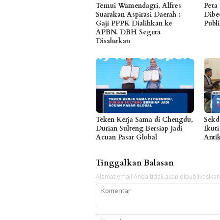
Temui Wamendagri, Alfres
Peta
Suarakan Aspirasi Daerah :
Dibe
Gaji PPPK Dialihkan ke
Publ
APBN, DBH Segera
Disalurkan
Teken Kerja Sama di Chengdu,
Sekd
Durian Sulteng Bersiap Jadi
Ikuti
Acuan Pasar Global
Anti
Tinggalkan Balasan
Alamat email Anda tidak akan dipublikasikan