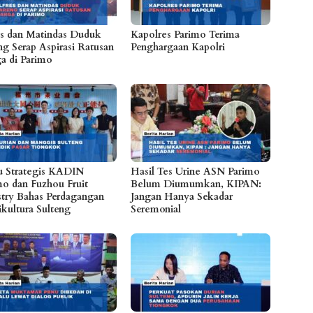
es dan Matindas Duduk
Kapolres Parimo Terima
ng Serap Aspirasi Ratusan
Penghargaan Kapolri
a di Parimo
 Strategis KADIN
Hasil Tes Urine ASN Parimo
mo dan Fuzhou Fruit
Belum Diumumkan, KIPAN:
stry Bahas Perdagangan
Jangan Hanya Sekadar
ikultura Sulteng
Seremonial