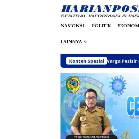
Loncat
tutup
ke
konten
NASIONAL
POLITIK
EKONOM
LAINNYA
wal Kebutuhan Dasar Warga Pesisir di Tengah Efisiensi Angg
Konten Spesial