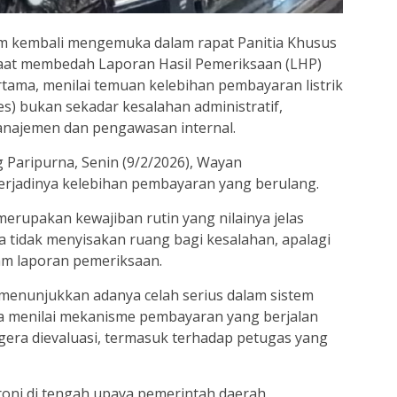
am kembali mengemuka dalam rapat Panitia Khusus
aat membedah Laporan Hasil Pemeriksaan (LHP)
ama, menilai temuan kelebihan pembayaran listrik
es) bukan sekadar kesalahan administratif,
najemen dan pengawasan internal.
g Paripurna, Senin (9/2/2026), Wayan
terjadinya kelebihan pembayaran yang berulang.
erupakan kewajiban rutin yang nilainya jelas
a tidak menyisakan ruang bagi kesalahan, apalagi
lam laporan pemeriksaan.
 menunjukkan adanya celah serius dalam sistem
a menilai mekanisme pembayaran yang berjalan
egera dievaluasi, termasuk terhadap petugas yang
roni di tengah upaya pemerintah daerah