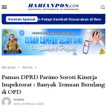
Loncat
Menu
ke
Mobile
konten
anamukti-Palapi Kembali Disuarakan di Reses Mastulah
Konten Spesial
Beranda
Berita
Pansus DPRD Parimo Soroti Kinerja
Inspektorat : Banyak Temuan Berulang
di OPD
Redaksi
Senin, 9 Februari 2026