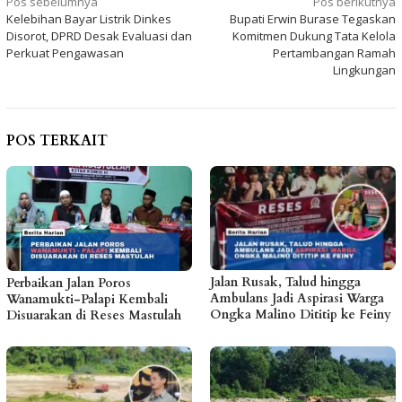
Navigasi
Pos sebelumnya
Pos berikutnya
Kelebihan Bayar Listrik Dinkes
Bupati Erwin Burase Tegaskan
pos
Disorot, DPRD Desak Evaluasi dan
Komitmen Dukung Tata Kelola
Perkuat Pengawasan
Pertambangan Ramah
Lingkungan
POS TERKAIT
Jalan Rusak, Talud hingga
Perbaikan Jalan Poros
Ambulans Jadi Aspirasi Warga
Wanamukti-Palapi Kembali
Ongka Malino Dititip ke Feiny
Disuarakan di Reses Mastulah