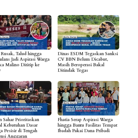
n Rusak, Talud hingga
Dinas ESDM Tegaskan Sanksi
lans Jadi Aspirasi Warga
CV BBN Belum Dicabut,
a Malino Dititip ke
Masih Beroperasi Bakal
y
Ditindak Tegas
n Sahar Prioritaskan
Fhatia Serap Aspirasi Warga
l Kebutuhan Dasar
hingga Bantu Fasilitas Tempat
a Pesisir di Tengah
Ibadah Pakai Dana Pribadi
iensi Anggaran