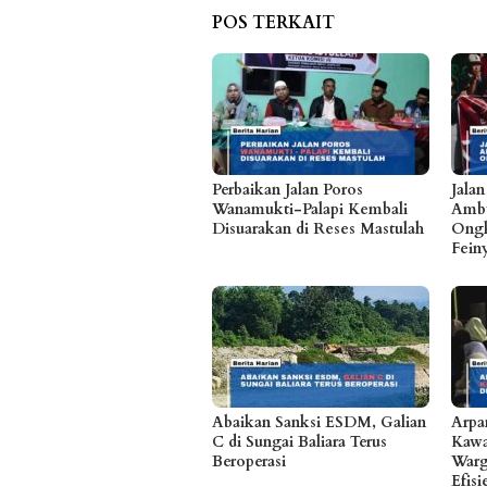
POS TERKAIT
Perbaikan Jalan Poros
Jala
Wanamukti-Palapi Kembali
Ambu
Disuarakan di Reses Mastulah
Ongk
Fein
Abaikan Sanksi ESDM, Galian
Arpa
C di Sungai Baliara Terus
Kawa
Beroperasi
Warg
Efis