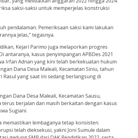
bar, yang melibatkan anggaran 2022 hingga 2024.
iksa saksi-saksi untuk memperjelas konstruksi
uh pendalaman. Pemeriksaan saksi kami lakukan
annya jelas,” tegasnya.
idikan, Kejari Parimo juga melaporkan progres
 Di antaranya, kasus penyimpangan APBDes 2021
 Irfan Adnan yang kini telah berkekuatan hukum
angan Dana Desa Maleali, Kecamatan Siniu, tahun
 Rasul yang saat ini sedang berlangsung di
angan Dana Desa Maleali, Kecamatan Sausu,
a terus berjalan dan masih berkaitan dengan kasus
wa Sugiani.
ma memastikan lembaganya tetap konsisten.
rupsi telah dieksekusi, yakni Joni Sumule dalam
asi gedung SMP dari DAK Pendidikan 2022, serta