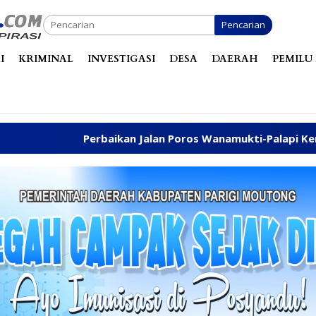
Pencarian
I
KRIMINAL
INVESTIGASI
DESA
DAERAH
PEMILU 
ikan Jalan Poros Wanamukti-Palapi Kembali Disuarakan di R