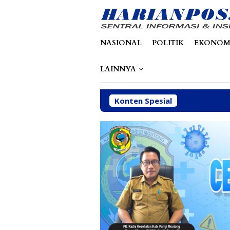
Loncat
tutup
ke
konten
NASIONAL
POLITIK
EKONOM
LAINNYA
Konten Spesial
Perba