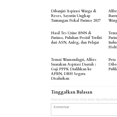
Dibanjiri Aspirasi Warga di
Alfr
Reses, Sayutin Ungkap
Bare
Tantangan Fiskal Parimo 2027
Warg
Hasil Tes Urine BNN di
Temu
Parimo, Puluhan Positif Terdiri
Pari
dari ASN, Anleg, dan Pelajar
Indu
Holt
Temui Wamendagri, Alfres
Peta
Suarakan Aspirasi Daerah :
Dibe
Gaji PPPK Dialihkan ke
Publ
APBN, DBH Segera
Disalurkan
Tinggalkan Balasan
Alamat email Anda tidak akan dipublikasikan