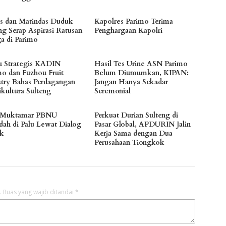
es dan Matindas Duduk
Kapolres Parimo Terima
ng Serap Aspirasi Ratusan
Penghargaan Kapolri
a di Parimo
 Strategis KADIN
Hasil Tes Urine ASN Parimo
mo dan Fuzhou Fruit
Belum Diumumkan, KIPAN:
stry Bahas Perdagangan
Jangan Hanya Sekadar
ikultura Sulteng
Seremonial
 Muktamar PBNU
Perkuat Durian Sulteng di
dah di Palu Lewat Dialog
Pasar Global, APDURIN Jalin
ik
Kerja Sama dengan Dua
Perusahaan Tiongkok
.
Ruas yang wajib ditandai
*