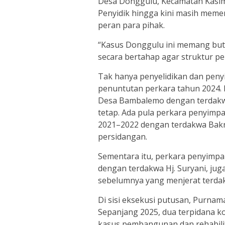
Desa Donggulu, Kecamatan Kasim
Penyidik hingga kini masih memer
peran para pihak.
“Kasus Donggulu ini memang but
secara bertahap agar struktur per
Tak hanya penyelidikan dan peny
penuntutan perkara tahun 2024.
Desa Bambalemo dengan terdakwa
tetap. Ada pula perkara penyimp
2021–2022 dengan terdakwa Bakri
persidangan.
Sementara itu, perkara penyimp
dengan terdakwa Hj. Suryani, jug
sebelumnya yang menjerat terdak
Di sisi eksekusi putusan, Purna
Sepanjang 2025, dua terpidana ko
kasus pembangunan dan rehabilit