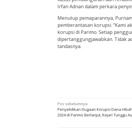
Irfan Adnan dalam perkara peny
Menutup pemaparannya, Purnama
pemberantasan korupsi. “Kami 
korupsi di Parimo. Setiap pengg
dipertanggungjawabkan. Tidak a
tandasnya.
Navigasi
Pos sebelumnya
Penyelidikan Dugaan Korupsi Dana Hibah
pos
2024 di Parimo Berlanjut, Kejari Tunggu A