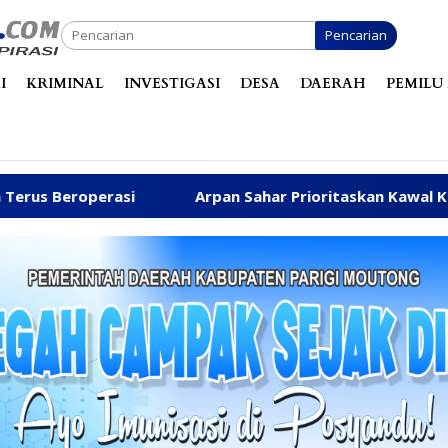
Pencarian
I
KRIMINAL
INVESTIGASI
DESA
DAERAH
PEMILU 
Arpan Sahar Prioritaskan Kawal Kebutuhan Dasar Warga P