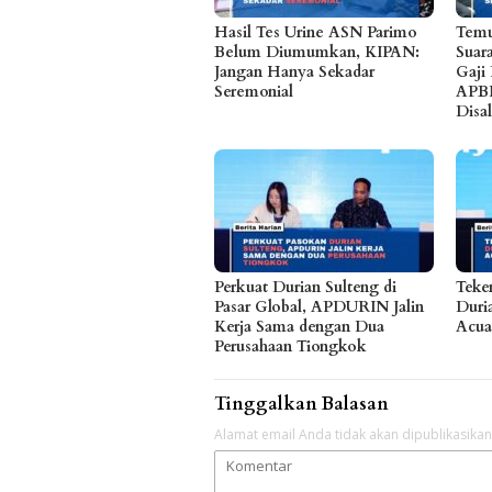
Hasil Tes Urine ASN Parimo
Temu
Belum Diumumkan, KIPAN:
Suar
Jangan Hanya Sekadar
Gaji
Seremonial
APB
Disa
Perkuat Durian Sulteng di
Teke
Pasar Global, APDURIN Jalin
Duria
Kerja Sama dengan Dua
Acua
Perusahaan Tiongkok
Tinggalkan Balasan
Alamat email Anda tidak akan dipublikasikan