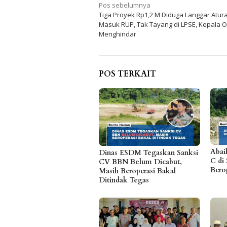
Navigasi
Pos sebelumnya
Tiga Proyek Rp1,2 M Diduga Langgar Atur
pos
Masuk RUP, Tak Tayang di LPSE, Kepala 
Menghindar
POS TERKAIT
Abai
Dinas ESDM Tegaskan Sanksi
C di 
CV BBN Belum Dicabut,
Bero
Masih Beroperasi Bakal
Ditindak Tegas