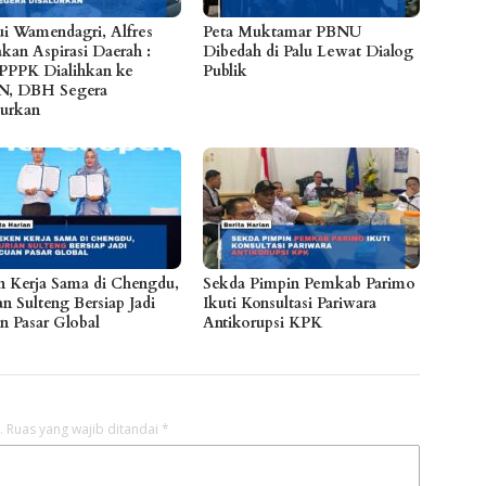
i Wamendagri, Alfres
Peta Muktamar PBNU
akan Aspirasi Daerah :
Dibedah di Palu Lewat Dialog
 PPPK Dialihkan ke
Publik
N, DBH Segera
lurkan
n Kerja Sama di Chengdu,
Sekda Pimpin Pemkab Parimo
n Sulteng Bersiap Jadi
Ikuti Konsultasi Pariwara
n Pasar Global
Antikorupsi KPK
.
Ruas yang wajib ditandai
*