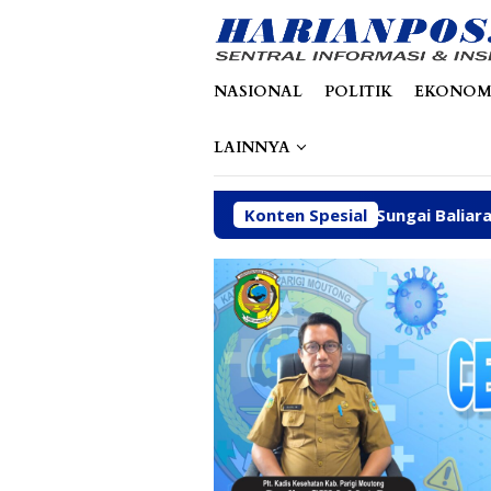
Loncat
tutup
ke
konten
NASIONAL
POLITIK
EKONOM
LAINNYA
nksi ESDM, Galian C di Sungai Baliara Terus Beroperasi
Konten Spesial