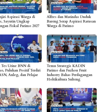
jiri Aspirasi Warga di
Alfres dan Matindas Duduk
s, Sayutin Ungkap
Bareng Serap Aspirasi Ratusan
angan Fiskal Parimo 2027
Warga di Parimo
l Tes Urine BNN di
Temu Strategis KADIN
o, Puluhan Positif Terdiri
Parimo dan Fuzhou Fruit
ASN, Anleg, dan Pelajar
Industry Bahas Perdagangan
Holtikultura Sulteng