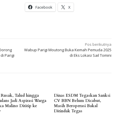
Facebook
X
Pos berikutnya
 Dorong
Wabup Parigi Moutong Buka Kemah Pemuda 2025
i Parigi
di Eks Lokasi Sail Tomini
n Rusak, Talud hingga
Dinas ESDM Tegaskan Sanksi
lans Jadi Aspirasi Warga
CV BBN Belum Dicabut,
a Malino Dititip ke
Masih Beroperasi Bakal
y
Ditindak Tegas