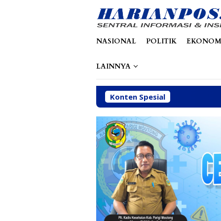
Loncat
tutup
ke
konten
NASIONAL
POLITIK
EKONOM
LAINNYA
Konten Spesial
Perbaikan J