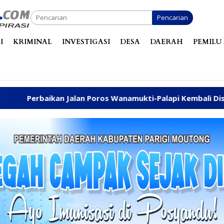
Pencarian
I
KRIMINAL
INVESTIGASI
DESA
DAERAH
PEMILU 
alan Poros Wanamukti-Palapi Kembali Disuarakan di Reses 