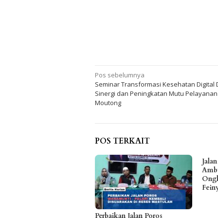
Navigasi
Pos sebelumnya
Seminar Transformasi Kesehatan Digital
pos
Sinergi dan Peningkatan Mutu Pelayanan d
Moutong
POS TERKAIT
Jala
Ambu
Ongk
Fein
Perbaikan Jalan Poros