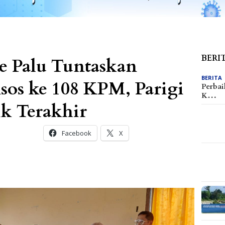
BERI
e Palu Tuntaskan
BERITA
sos ke 108 KPM, Parigi
Perbai
K…
ik Terakhir
Facebook
X