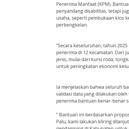
Penerima Manfaat (KPM). Bantuan
penyandang disabilitas, tetapi 
usaha, seperti pembukaan kios ke
perbengkelan.
“Secara keseluruhan, tahun 2025
penerima di 12 kecamatan. Dari j
jenis, mulai dari kursi roda, tong
untuk peningkatan ekonomi kelua
Ia menjelaskan bahwa seluruh ba
validasi data yang dilakukan ole
penerima bantuan benar-benar se
” Bantuan ini berdasarkan proposa
Palu, kami lakukan kliring dilan
pendamping di Kabupaten untuk 