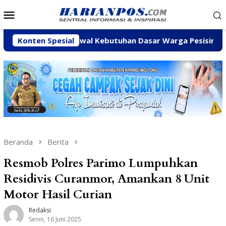
Loncat
Menu
ke
Mobile
konten
askan Kawal Kebutuhan Dasar Warga Pesisir di Tengah Efisi
Konten Spesial
Beranda
Berita
Resmob Polres Parimo Lumpuhkan
Residivis Curanmor, Amankan 8 Unit
Motor Hasil Curian
Redaksi
Senin, 16 Juni 2025