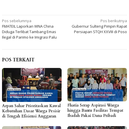
Navigasi
Pos sebelumnya
Pos berikutnya
FMATEIL Laporkan WNA China
Gubernur Sulteng Pimpin Rapat
pos
Diduga Terlibat Tambang Emas
Persiapan STQH XXVIII di Poso
Ilegal di Parimo ke Imigrasi Palu
POS TERKAIT
Fhatia Serap Aspirasi Warga
Arpan Sahar Prioritaskan Kawal
hingga Bantu Fasilitas Tempat
Kebutuhan Dasar Warga Pesisir
Ibadah Pakai Dana Pribadi
di Tengah Efisiensi Anggaran