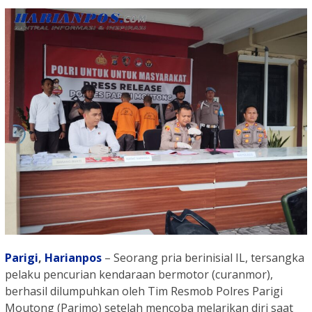
Parigi
,
Harianpos
– Seorang pria berinisial IL, tersangka
pelaku pencurian kendaraan bermotor (curanmor),
berhasil dilumpuhkan oleh Tim Resmob Polres Parigi
Moutong (Parimo) setelah mencoba melarikan diri saat