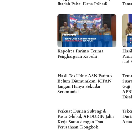
Ibadah Pakai Dana Pribadi
Tant
Kapolres Parimo Terima
Hasi
Penghargaan Kapolri
Parim
dari 
Hasil Tes Urine ASN Parimo
Temu
Belum Diumumkan, KIPAN:
Suar
Jangan Hanya Sekadar
Gaji
Seremonial
APB
Disa
Perkuat Durian Sulteng di
Teke
Pasar Global, APDURIN Jalin
Duria
Kerja Sama dengan Dua
Acua
Perusahaan Tiongkok