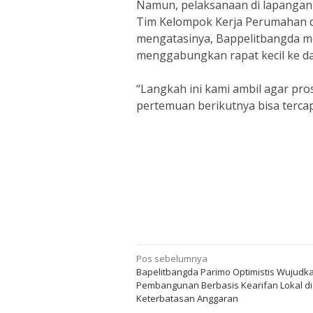
Namun, pelaksanaan di lapangan 
Tim Kelompok Kerja Perumahan 
mengatasinya, Bappelitbangda me
menggabungkan rapat kecil ke da
“Langkah ini kami ambil agar pro
pertemuan berikutnya bisa terca
Navigasi
Pos sebelumnya
Bapelitbangda Parimo Optimistis Wujudk
pos
Pembangunan Berbasis Kearifan Lokal d
Keterbatasan Anggaran