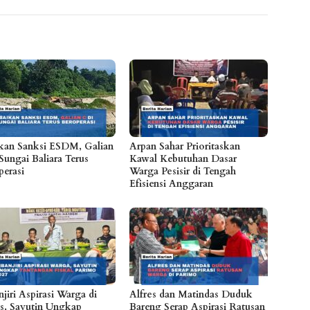
kan Sanksi ESDM, Galian
Arpan Sahar Prioritaskan
Sungai Baliara Terus
Kawal Kebutuhan Dasar
perasi
Warga Pesisir di Tengah
Efisiensi Anggaran
jiri Aspirasi Warga di
Alfres dan Matindas Duduk
s, Sayutin Ungkap
Bareng Serap Aspirasi Ratusan