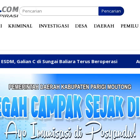
Pencarian
I
KRIMINAL
INVESTIGASI
DESA
DAERAH
PEMILU 
ungai Baliara Terus Beroperasi
Arpan Sahar Priorita