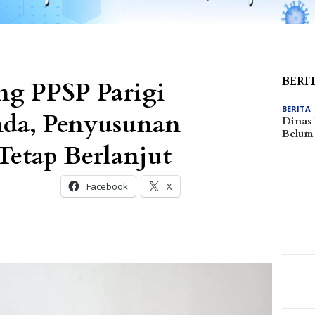
BERI
ng PPSP Parigi
BERITA
da, Penyusunan
Dinas
Belu
etap Berlanjut
Facebook
X