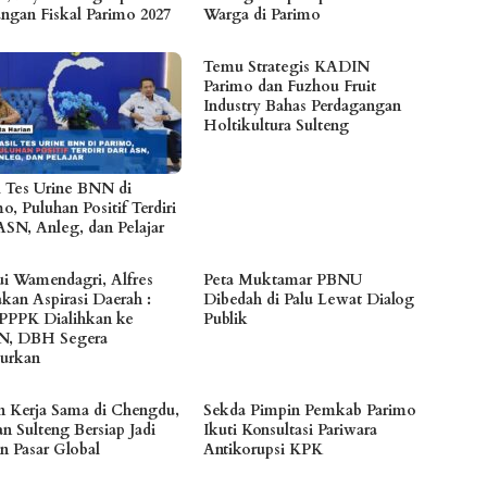
angan Fiskal Parimo 2027
Warga di Parimo
Temu Strategis KADIN
Parimo dan Fuzhou Fruit
Industry Bahas Perdagangan
Holtikultura Sulteng
l Tes Urine BNN di
o, Puluhan Positif Terdiri
ASN, Anleg, dan Pelajar
i Wamendagri, Alfres
Peta Muktamar PBNU
akan Aspirasi Daerah :
Dibedah di Palu Lewat Dialog
 PPPK Dialihkan ke
Publik
N, DBH Segera
lurkan
n Kerja Sama di Chengdu,
Sekda Pimpin Pemkab Parimo
n Sulteng Bersiap Jadi
Ikuti Konsultasi Pariwara
n Pasar Global
Antikorupsi KPK