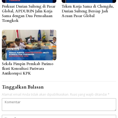
Perkuat Durian Sulteng di Pasar
Teken Kerja Sama di Chengdu,
Global, APDURIN Jalin Kerja
Durian Sulteng Bersiap Jadi
Sama dengan Dua Perusahaan
Acuan Pasar Global
Tiongkok
Sekda Pimpin Pemkab Parimo
Ikuti Konsultasi Pariwara
Antikorupsi KPK
Tinggalkan Balasan
Alamat email Anda tidak akan dipublikasikan.
Ruas yang wajib ditandai
*