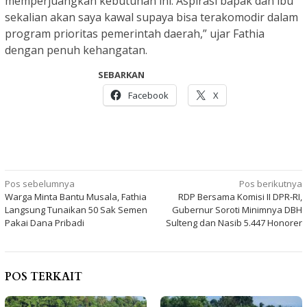
memperjuangkan kebutuhan ini. Aspirasi bapak dan ibu
sekalian akan saya kawal supaya bisa terakomodir dalam
program prioritas pemerintah daerah,” ujar Fathia
dengan penuh kehangatan.
SEBARKAN
Facebook
X
Navigasi
Pos sebelumnya
Pos berikutnya
Warga Minta Bantu Musala, Fathia
RDP Bersama Komisi II DPR-RI,
pos
Langsung Tunaikan 50 Sak Semen
Gubernur Soroti Minimnya DBH
Pakai Dana Pribadi
Sulteng dan Nasib 5.447 Honorer
POS TERKAIT