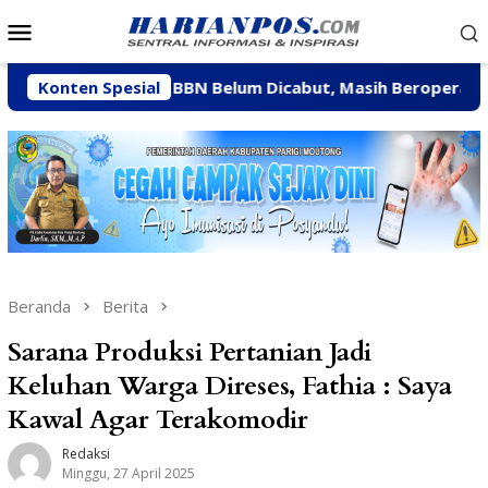
Loncat
Menu
ke
Mobile
konten
nksi CV BBN Belum Dicabut, Masih Beroperasi Bakal Ditind
Konten Spesial
Beranda
Berita
Sarana Produksi Pertanian Jadi
Keluhan Warga Direses, Fathia : Saya
Kawal Agar Terakomodir
Redaksi
Minggu, 27 April 2025