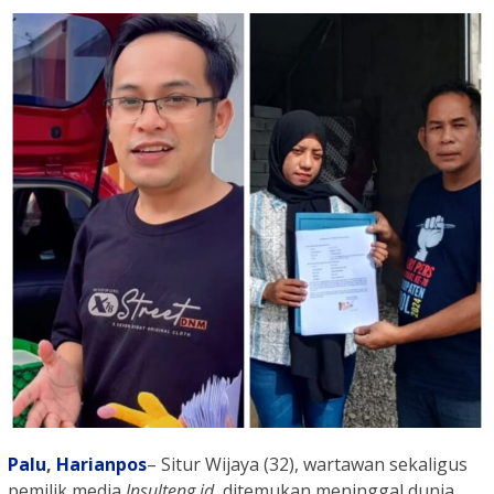
Palu
,
Harianpos
– Situr Wijaya (32), wartawan sekaligus
pemilik media
Insulteng.id
, ditemukan meninggal dunia