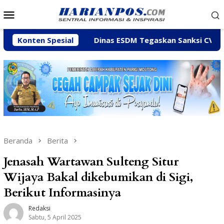
Loncat
Menu
ke
Mobile
konten
einy
Konten Spesial
Dinas ESDM Tegaskan Sanksi CV BBN Belum Dicab
Beranda
Berita
Jenasah Wartawan Sulteng Situr
Wijaya Bakal dikebumikan di Sigi,
Berikut Informasinya
Redaksi
Sabtu, 5 April 2025