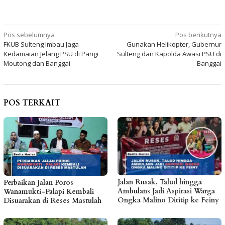
Navigasi
Pos sebelumnya
Pos berikutnya
FKUB Sulteng Imbau Jaga
Gunakan Helikopter, Gubernur
pos
Kedamaian Jelang PSU di Parigi
Sulteng dan Kapolda Awasi PSU di
Moutong dan Banggai
Banggai
POS TERKAIT
Jalan Rusak, Talud hingga
Perbaikan Jalan Poros
Ambulans Jadi Aspirasi Warga
Wanamukti-Palapi Kembali
Ongka Malino Dititip ke Feiny
Disuarakan di Reses Mastulah