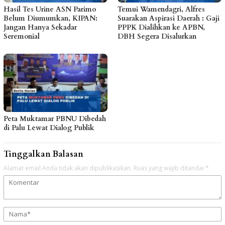
Hasil Tes Urine ASN Parimo
Temui Wamendagri, Alfres
Belum Diumumkan, KIPAN:
Suarakan Aspirasi Daerah : Gaji
Jangan Hanya Sekadar
PPPK Dialihkan ke APBN,
Seremonial
DBH Segera Disalurkan
Peta Muktamar PBNU Dibedah
di Palu Lewat Dialog Publik
Tinggalkan Balasan
Alamat email Anda tidak akan dipublikasikan.
Ruas yang wajib ditandai
*