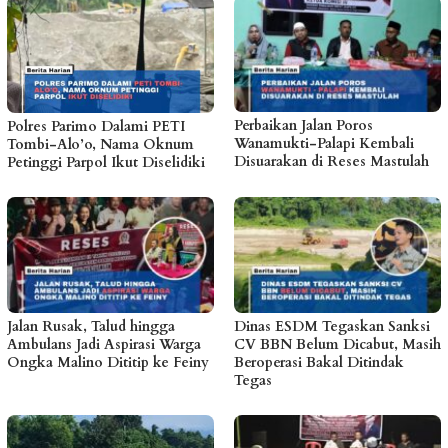
Perbaikan Jalan Poros
Polres Parimo Dalami PETI
Wanamukti-Palapi Kembali
Tombi-Alo’o, Nama Oknum
Disuarakan di Reses Mastulah
Petinggi Parpol Ikut Diselidiki
Jalan Rusak, Talud hingga
Dinas ESDM Tegaskan Sanksi
Ambulans Jadi Aspirasi Warga
CV BBN Belum Dicabut, Masih
Ongka Malino Dititip ke Feiny
Beroperasi Bakal Ditindak
Tegas