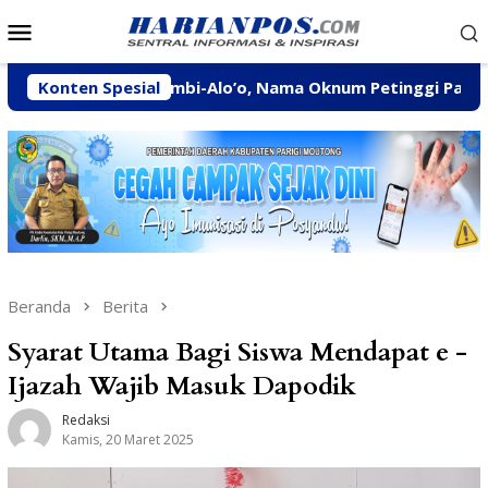
Loncat
Menu
ke
Mobile
konten
 PETI Tombi-Alo’o, Nama Oknum Petinggi Parpol Ikut Diselid
Konten Spesial
Beranda
Berita
Syarat Utama Bagi Siswa Mendapat e -
Ijazah Wajib Masuk Dapodik
Redaksi
Kamis, 20 Maret 2025