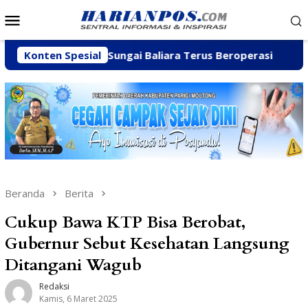
Loncat
Menu
ke
Mobile
konten
alian C di Sungai Baliara Terus Beroperasi
Konten Spesial
Arpan Sa
Beranda
Berita
Cukup Bawa KTP Bisa Berobat,
Gubernur Sebut Kesehatan Langsung
Ditangani Wagub
Redaksi
Kamis, 6 Maret 2025