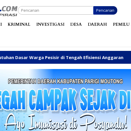
Pencarian
I
KRIMINAL
INVESTIGASI
DESA
DAERAH
PEMILU 
sisir di Tengah Efisiensi Anggaran
Fhatia Serap Asp