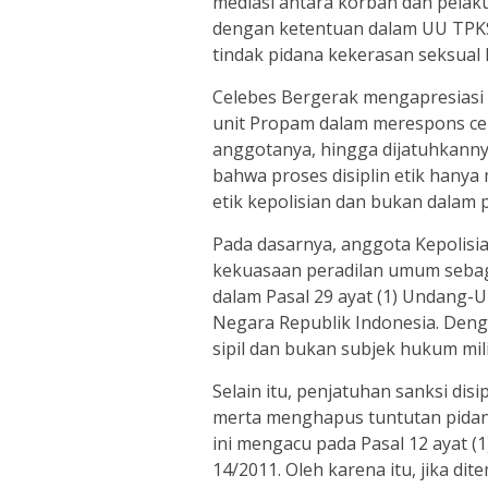
mediasi antara korban dan pela
dengan ketentuan dalam UU TPK
tindak pidana kekerasan seksual 
Celebes Bergerak mengapresiasi 
unit Propam dalam merespons cepa
anggotanya, hingga dijatuhkannya
bahwa proses disiplin etik hany
etik kepolisian dan bukan dalam
Pada dasarnya, anggota Kepolisi
kekuasaan peradilan umum sebagai
dalam Pasal 29 ayat (1) Undang-
Negara Republik Indonesia. Deng
sipil dan bukan subjek hukum mili
Selain itu, penjatuhan sanksi disi
merta menghapus tuntutan pidana
ini mengacu pada Pasal 12 ayat (1)
14/2011. Oleh karena itu, jika d