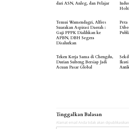
dari ASN, Anleg, dan Pelajar
Indu
Holt
Temui Wamendagri, Alfres
Peta
Suarakan Aspirasi Daerah :
Dibe
Gaji PPPK Dialihkan ke
Publ
APBN, DBH Segera
Disalurkan
Teken Kerja Sama di Chengdu,
Sekd
Durian Sulteng Bersiap Jadi
Ikuti
Acuan Pasar Global
Anti
Tinggalkan Balasan
Alamat email Anda tidak akan dipublikasikan