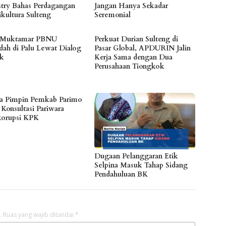
stry Bahas Perdagangan
Jangan Hanya Sekadar
ikultura Sulteng
Seremonial
 Muktamar PBNU
Perkuat Durian Sulteng di
dah di Palu Lewat Dialog
Pasar Global, APDURIN Jalin
ik
Kerja Sama dengan Dua
Perusahaan Tiongkok
a Pimpin Pemkab Parimo
 Konsultasi Pariwara
korupsi KPK
Dugaan Pelanggaran Etik
Selpina Masuk Tahap Sidang
Pendahuluan BK
.
Ruas yang wajib ditandai
*