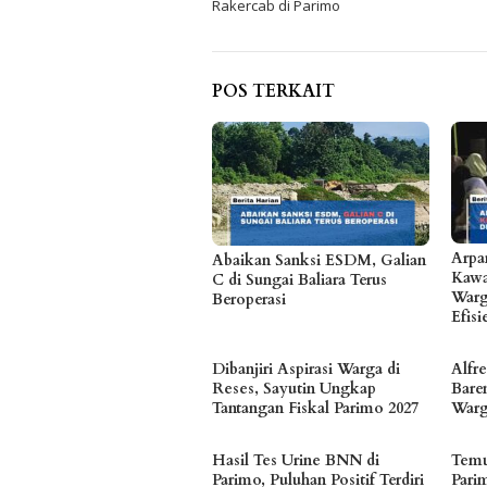
Rakercab di Parimo
POS TERKAIT
Arpa
Abaikan Sanksi ESDM, Galian
Kawa
C di Sungai Baliara Terus
Warg
Beroperasi
Efis
Dibanjiri Aspirasi Warga di
Alfr
Reses, Sayutin Ungkap
Bare
Tantangan Fiskal Parimo 2027
Warg
Hasil Tes Urine BNN di
Temu
Parimo, Puluhan Positif Terdiri
Pari