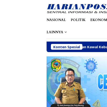
Loncat
tutup
ke
konten
NASIONAL
POLITIK
EKONOM
LAINNYA
Arpan Sahar Prioritaskan Kawal Kebutuhan Dasar Warga Pe
Konten Spesial