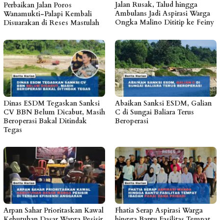
Jalan Rusak, Talud hingga
Perbaikan Jalan Poros
Ambulans Jadi Aspirasi Warga
Wanamukti-Palapi Kembali
Ongka Malino Dititip ke Feiny
Disuarakan di Reses Mastulah
Dinas ESDM Tegaskan Sanksi
Abaikan Sanksi ESDM, Galian
CV BBN Belum Dicabut, Masih
C di Sungai Baliara Terus
Beroperasi Bakal Ditindak
Beroperasi
Tegas
Arpan Sahar Prioritaskan Kawal
Fhatia Serap Aspirasi Warga
Kebutuhan Dasar Warga Pesisir
hingga Bantu Fasilitas Tempat