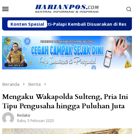
Loncat
Menu
ke
Mobile
konten
Wanamukti-Palapi Kembali Disuarakan di Reses Mastulah
Konten Spesial
Beranda
Berita
Mengaku Wakapolda Sulteng, Pria Ini
Tipu Pengusaha hingga Puluhan Juta
Redaksi
Rabu, 5 Februari 2025