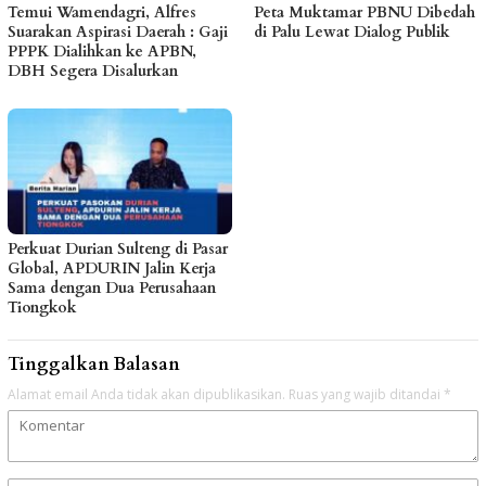
Temui Wamendagri, Alfres
Peta Muktamar PBNU Dibedah
Suarakan Aspirasi Daerah : Gaji
di Palu Lewat Dialog Publik
PPPK Dialihkan ke APBN,
DBH Segera Disalurkan
Perkuat Durian Sulteng di Pasar
Global, APDURIN Jalin Kerja
Sama dengan Dua Perusahaan
Tiongkok
Tinggalkan Balasan
Alamat email Anda tidak akan dipublikasikan.
Ruas yang wajib ditandai
*