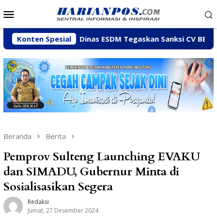
Loncat
Menu
ke
Mobile
konten
Konten Spesial
Dinas ESDM Tegaskan Sanksi CV BBN Belum Dicabut, M
Beranda
Berita
Pemprov Sulteng Launching EVAKU
dan SIMADU, Gubernur Minta di
Sosialisasikan Segera
Redaksi
Jumat, 27 Desember 2024