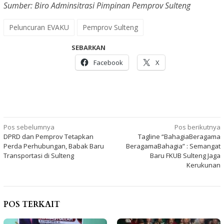
Sumber: Biro Adminsitrasi Pimpinan Pemprov Sulteng
Peluncuran EVAKU
Pemprov Sulteng
SEBARKAN
Facebook
X
Navigasi
Pos sebelumnya
Pos berikutnya
DPRD dan Pemprov Tetapkan
Tagline “BahagiaBeragama
pos
Perda Perhubungan, Babak Baru
BeragamaBahagia” : Semangat
Transportasi di Sulteng
Baru FKUB Sulteng Jaga
Kerukunan
POS TERKAIT