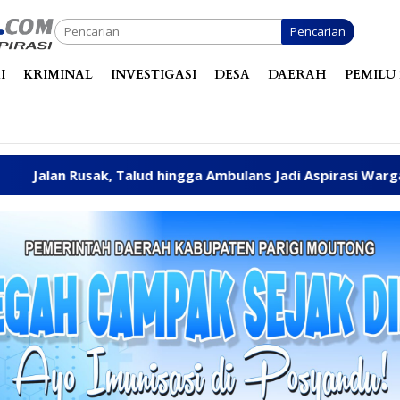
Pencarian
I
KRIMINAL
INVESTIGASI
DESA
DAERAH
PEMILU 
Talud hingga Ambulans Jadi Aspirasi Warga Ongka Malino Dit