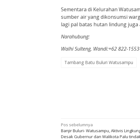
Sementara di Kelurahan Watusamp
sumber air yang dikonsumsi war
lagi pal batas hutan lindung juga
Narahubung:
Walhi Sulteng, Wandi:+62 822-155
Tambang Batu Buluri Watusampu
Navigasi
Pos sebelumnya
Banjir Buluri- Watusampu, Aktivis Lingku
pos
Desak Gubernur dan Walikota Palu tinda