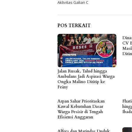
Aktivitas Galian C
POS TERKAIT
Dina
CV B
Masi
Diti
Jalan Rusak, Talud hingga
Ambulans Jadi Aspirasi Warga
Ongka Malino Dititip ke
Feiny
Arpan Sahar Prioritaskan
Fhat
Kawal Kebutuhan Dasar
hing
Warga Pesisir di Tengah
Ibad
Efisiensi Anggaran
Alfres dan Matindas Duduk