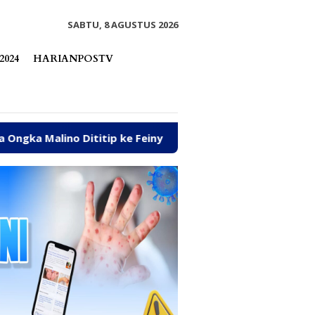
tutup
SABTU, 8 AGUSTUS 2026
2024
HARIANPOSTV
itip ke Feiny
Dinas ESDM Tegaskan Sanksi CV BBN Be