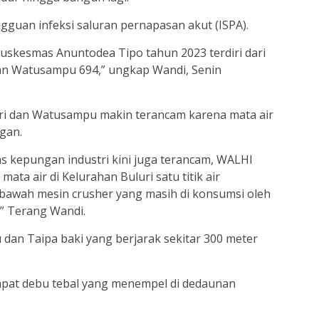
uan infeksi saluran pernapasan akut (ISPA).
Puskesmas Anuntodea Tipo tahun 2023 terdiri dari
dan Watusampu 694,” ungkap Wandi, Senin
luri dan Watusampu makin terancam karena mata air
gan.
as kepungan industri kini juga terancam, WALHI
ata air di Kelurahan Buluri satu titik air
dibawah mesin crusher yang masih di konsumsi oleh
.” Terang Wandi.
an Taipa baki yang berjarak sekitar 300 meter
dapat debu tebal yang menempel di dedaunan