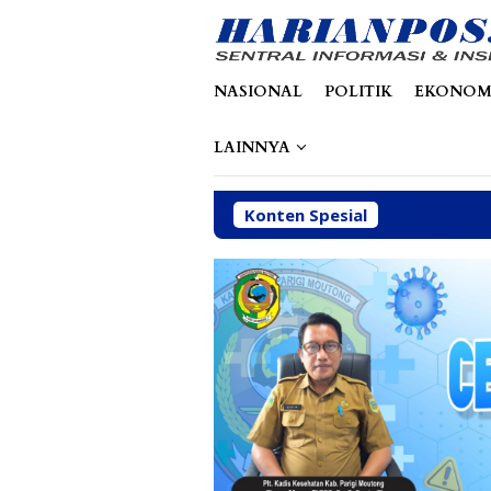
Loncat
tutup
ke
konten
NASIONAL
POLITIK
EKONOM
LAINNYA
Konten Spesial
Jalan Rusak, 