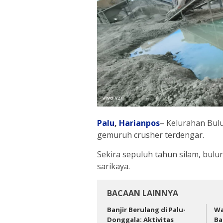
Palu
,
Harianpos
– Kelurahan Bulu
gemuruh crusher terdengar.
Sekira sepuluh tahun silam, bul
sarikaya.
BACAAN LAINNYA
Banjir Berulang di Palu-
Wa
Donggala: Aktivitas
Ba