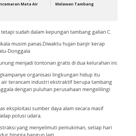
ncemaran Mata Air
Melawan Tambang
a tetapi sudah dalam kepungan tambang galian C.
kala musim panas.Diwaktu hujan banjir kerap
Palu-Donggala
unung menjadi tontonan gratis di dua kelurahan ini.
ngkampanye organisasi lingkungan hidup itu
ir terancam industri ekstraktif berupa tambang
onggala dengan puluhan perusahaan mengelilingi
itas eksploitasi sumber daya alam secara masif
dap polusi udara.
straksi yang menyelimuti pemukiman, setiap hari
idur hingga bangun lagi.