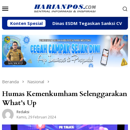
Loncat
Menu
ke
Mobile
konten
ny
Konten Spesial
Dinas ESDM Tegaskan Sanksi CV BBN Belum Dicabu
Beranda
Nasional
Humas Kemenkumham Selenggarakan
What’s Up
Redaksi
Kamis, 29 Februari 2024