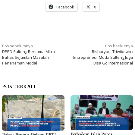
Facebook
X
Navigasi
Pos sebelumnya
Pos berikutnya
DPRD Sulteng Bersama Mitra
Risharyudi Triwibowo :
pos
Bahas Sejumlah Masalah
Entrepreneur Muda Sulteng Juga
Penanaman Modal
Bisa Go Internasional
POS TERKAIT
Perbaikan Jalan Poros
Polres Parimo Dalami PETI