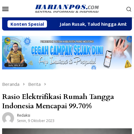
Loncat
Menu
ke
Mobile
konten
stulah
Konten Spesial
Jalan Rusak, Talud hingga Ambulans Jadi Aspi
Beranda
Berita
Rasio Elektrifikasi Rumah Tangga
Indonesia Mencapai 99.70%
Redaksi
Senin, 9 Oktober 2023