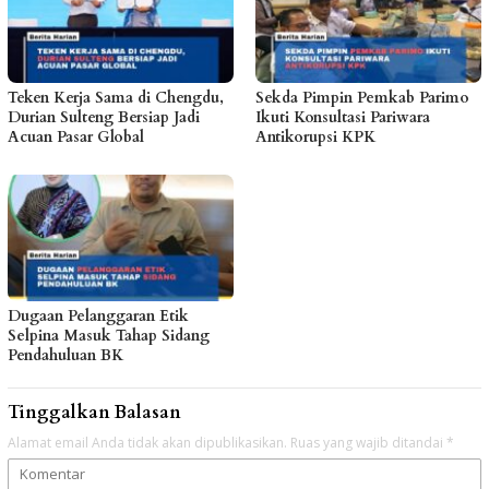
Teken Kerja Sama di Chengdu,
Sekda Pimpin Pemkab Parimo
Durian Sulteng Bersiap Jadi
Ikuti Konsultasi Pariwara
Acuan Pasar Global
Antikorupsi KPK
Dugaan Pelanggaran Etik
Selpina Masuk Tahap Sidang
Pendahuluan BK
Tinggalkan Balasan
Alamat email Anda tidak akan dipublikasikan.
Ruas yang wajib ditandai
*