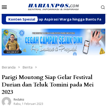
Loncat
Menu
ke
Mobile
konten
Fhatia Serap Aspirasi Warga hingga Bantu Fasilitas Tempat 
Konten Spesial
Beranda
Berita
Parigi Moutong Siap Gelar Festival
Durian dan Teluk Tomini pada Mei
2023
Redaksi
Rabu, 1 Februari 2023