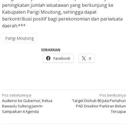
peningkatan jumlah wisatawan yang berkunjung ke
Kabupaten Parigi Moutong, sehingga dapat
berkontribusi positif bagi perekonomian dan pariwisata
daerah.***
Parigi Moutong
SEBARKAN
Facebook
X
Navigasi
Pos sebelumnya
Pos berikutnya
Audiensi ke Gubernur, Ketua
Target Dishub 80 Juta Pertahun
pos
Bawaslu Sulteng Jamrin
PAD Disektor Parkiran Belum
Sampaikan 4 Agenda
Tercapai