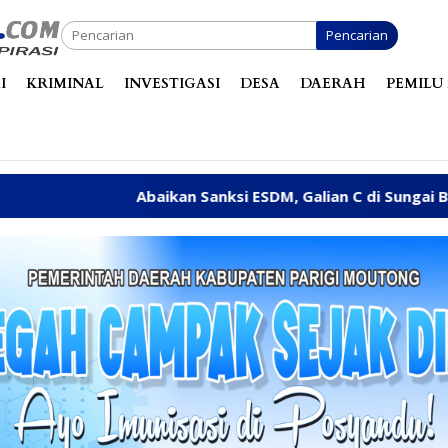
Pencarian
I
KRIMINAL
INVESTIGASI
DESA
DAERAH
PEMILU 
an Sanksi ESDM, Galian C di Sungai Baliara Terus Beroperasi