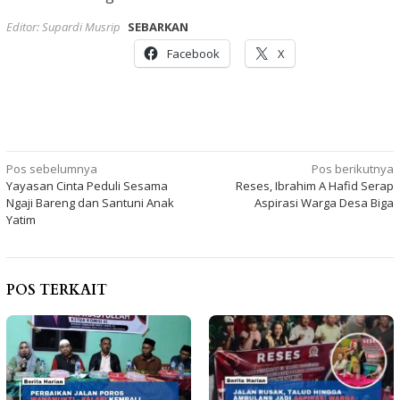
Editor: Supardi Musrip
SEBARKAN
Facebook
X
Navigasi
Pos sebelumnya
Pos berikutnya
Yayasan Cinta Peduli Sesama
Reses, Ibrahim A Hafid Serap
pos
Ngaji Bareng dan Santuni Anak
Aspirasi Warga Desa Biga
Yatim
POS TERKAIT