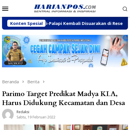
Loncat
Menu
ke
Mobile
konten
namukti-Palapi Kembali Disuarakan di Reses Mastulah
Konten Spesial
Beranda
Berita
Parimo Target Predikat Madya KLA,
Harus Didukung Kecamatan dan Desa
Redaksi
Sabtu, 19 Februari 2022