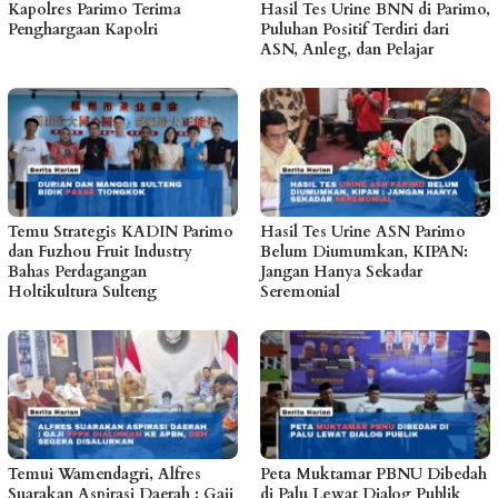
Kapolres Parimo Terima
Hasil Tes Urine BNN di Parimo,
Penghargaan Kapolri
Puluhan Positif Terdiri dari
ASN, Anleg, dan Pelajar
Temu Strategis KADIN Parimo
Hasil Tes Urine ASN Parimo
dan Fuzhou Fruit Industry
Belum Diumumkan, KIPAN:
Bahas Perdagangan
Jangan Hanya Sekadar
Holtikultura Sulteng
Seremonial
Temui Wamendagri, Alfres
Peta Muktamar PBNU Dibedah
Suarakan Aspirasi Daerah : Gaji
di Palu Lewat Dialog Publik