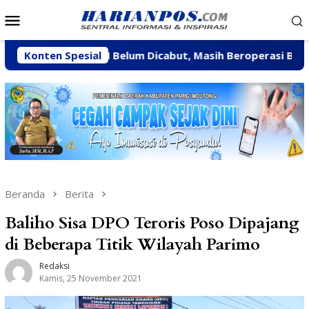
Loncat
Menu
ke
Mobile
konten
si CV BBN Belum Dicabut, Masih Beroperasi Bakal Ditindak
Konten Spesial
Beranda
Berita
Baliho Sisa DPO Teroris Poso Dipajang
di Beberapa Titik Wilayah Parimo
Redaksi
Kamis, 25 November 2021