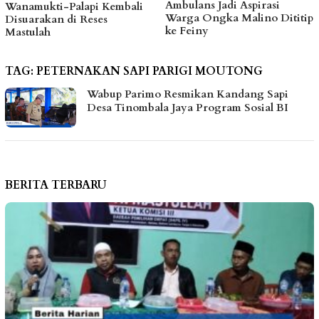
Ambulans Jadi Aspirasi
Sanksi CV BBN Be
Kembali
Warga Ongka Malino Dititip
Dicabut, Masih Ber
s
ke Feiny
Bakal Ditindak Teg
TAG:
PETERNAKAN SAPI PARIGI MOUTONG
Wabup Parimo Resmikan Kandang Sapi
Desa Tinombala Jaya Program Sosial BI
BERITA TERBARU