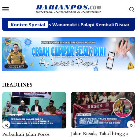
Loncat
Menu
ke
Mobile
konten
aikan Jalan Poros Wanamukti-Palapi Kembali Disuarakan di 
Konten Spesial
HEADLINES
«
»
Jalan Rusak, Talud hingga
Dinas ESDM Tegas
os