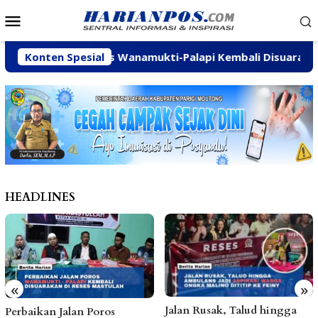
Loncat
Menu
ke
Mobile
konten
kan Jalan Poros Wanamukti-Palapi Kembali Disuarakan di R
Konten Spesial
HEADLINES
«
»
Jalan Rusak, Talud hingga
Dinas ESDM Tegaska