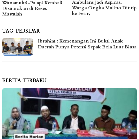
Ambulans Jadi Aspirasi
Sanksi CV BBN Belu
mbali
Warga Ongka Malino Dititip
Dicabut, Masih Berope
ke Feiny
Bakal Ditindak Tegas
TAG:
PERSIPAR
Ibrahim : Kemenangan Ini Bukti Anak
Daerah Punya Potensi Sepak Bola Luar Biasa
BERITA TERBARU