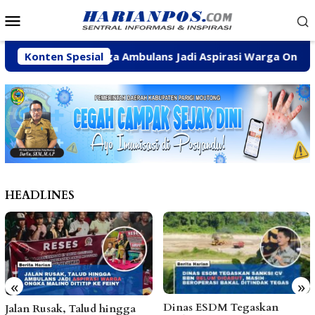
Loncat
Menu
ke
Mobile
konten
sak, Talud hingga Ambulans Jadi Aspirasi Warga Ongka Malin
Konten Spesial
HEADLINES
«
»
Dinas ESDM Tegaskan
Jalan Rusak, Talud hingga