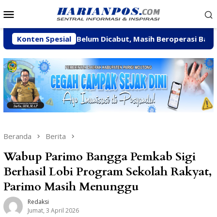
Loncat
Menu
ke
Mobile
konten
V BBN Belum Dicabut, Masih Beroperasi Bakal Ditindak Te
Konten Spesial
Beranda
Berita
Wabup Parimo Bangga Pemkab Sigi
Berhasil Lobi Program Sekolah Rakyat,
Parimo Masih Menunggu
Redaksi
Jumat, 3 April 2026