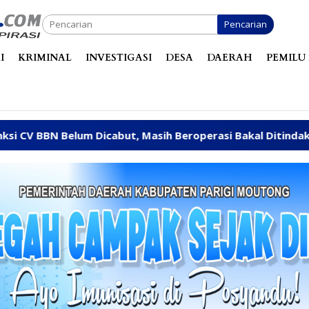
Pencarian
I
KRIMINAL
INVESTIGASI
DESA
DAERAH
PEMILU 
icabut, Masih Beroperasi Bakal Ditindak Tegas
Abai