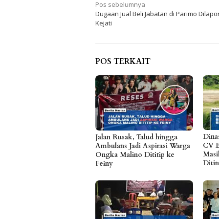
Navigasi
Pos sebelumnya
Dugaan Jual Beli Jabatan di Parimo Dilapo
pos
Kejati
POS TERKAIT
Dina
Jalan Rusak, Talud hingga
CV B
Ambulans Jadi Aspirasi Warga
Masi
Ongka Malino Dititip ke
Diti
Feiny