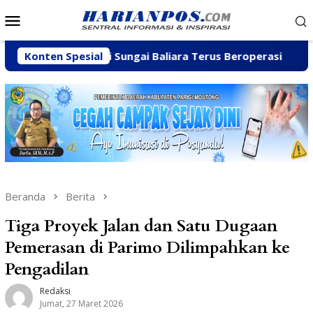
Loncat
Menu
ke
Mobile
konten
Galian C di Sungai Baliara Terus Beroperasi
Konten Spesial
Arpan Sa
Beranda
Berita
Tiga Proyek Jalan dan Satu Dugaan
Pemerasan di Parimo Dilimpahkan ke
Pengadilan
Redaksi
Jumat, 27 Maret 2026