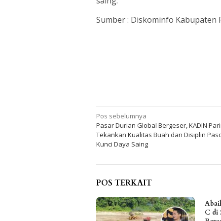
saing.
Sumber : Diskominfo Kabupaten 
Navigasi
Pos sebelumnya
Pasar Durian Global Bergeser, KADIN Par
pos
Tekankan Kualitas Buah dan Disiplin Paso
Kunci Daya Saing
POS TERKAIT
Abai
C di 