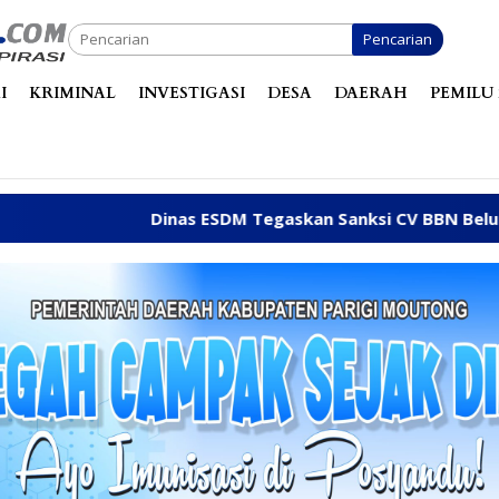
Pencarian
I
KRIMINAL
INVESTIGASI
DESA
DAERAH
PEMILU 
as ESDM Tegaskan Sanksi CV BBN Belum Dicabut, Masih Bero