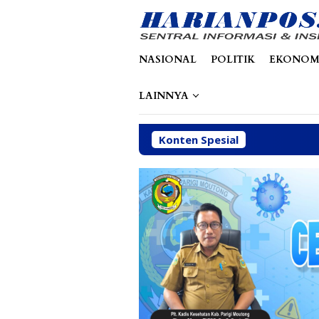
Loncat
tutup
ke
konten
NASIONAL
POLITIK
EKONOM
LAINNYA
Konten Spesial
Din