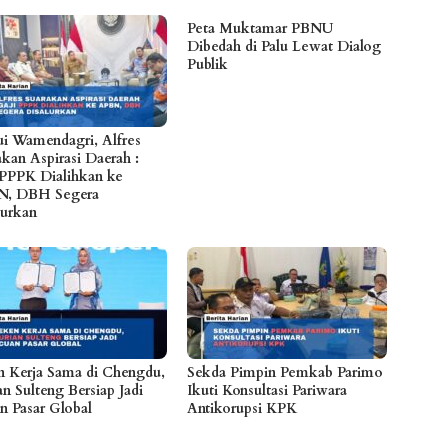
Peta Muktamar PBNU
Dibedah di Palu Lewat Dialog
Publik
i Wamendagri, Alfres
akan Aspirasi Daerah :
 PPPK Dialihkan ke
N, DBH Segera
lurkan
n Kerja Sama di Chengdu,
Sekda Pimpin Pemkab Parimo
n Sulteng Bersiap Jadi
Ikuti Konsultasi Pariwara
n Pasar Global
Antikorupsi KPK