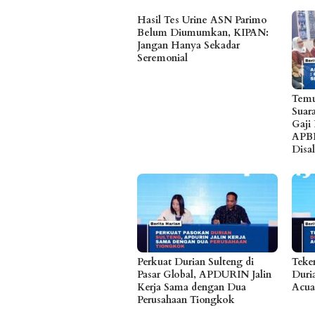
Hasil Tes Urine ASN Parimo
Belum Diumumkan, KIPAN:
Jangan Hanya Sekadar
Seremonial
Temu
Suar
Gaji
APB
Disa
Perkuat Durian Sulteng di
Teke
Pasar Global, APDURIN Jalin
Duria
Kerja Sama dengan Dua
Acua
Perusahaan Tiongkok