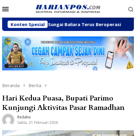
Loncat
Menu
ke
Mobile
konten
ian C di Sungai Baliara Terus Beroperasi
Konten Spesial
Arpan Sahar
Beranda
Berita
Hari Kedua Puasa, Bupati Parimo
Kunjungi Aktivitas Pasar Ramadhan
Redaksi
Sabtu, 21 Februari 2026