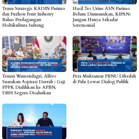
Temu Strategis KADIN Parimo
Hasil Tes Urine ASN Parimo
dan Fuzhou Fruit Industry
Belum Diumumkan, KIPAN:
Bahas Perdagangan
Jangan Hanya Sekadar
Holtikultura Sulteng
Seremonial
Temui Wamendagri, Alfres
Peta Muktamar PBNU Dibedah
Suarakan Aspirasi Daerah : Gaji
di Palu Lewat Dialog Publik
PPPK Dialihkan ke APBN,
DBH Segera Disalurkan