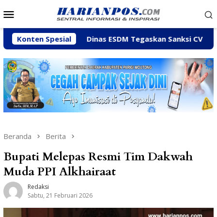
Loncat
Menu
ke
Mobile
konten
iny
Konten Spesial
Dinas ESDM Tegaskan Sanksi CV BBN Belum Dicabu
Beranda
Berita
Bupati Melepas Resmi Tim Dakwah
Muda PPI Alkhairaat
Redaksi
Sabtu, 21 Februari 2026