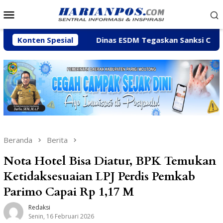
Loncat
Menu
ke
Mobile
konten
Feiny
Konten Spesial
Dinas ESDM Tegaskan Sanksi CV BBN Belum Dica
Beranda
Berita
Nota Hotel Bisa Diatur, BPK Temukan
Ketidaksesuaian LPJ Perdis Pemkab
Parimo Capai Rp 1,17 M
Redaksi
Senin, 16 Februari 2026