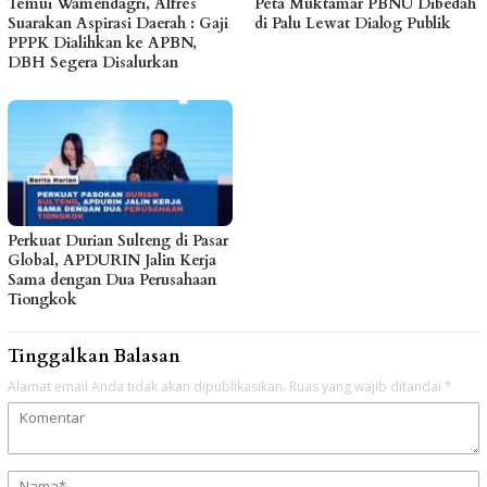
Temui Wamendagri, Alfres
Peta Muktamar PBNU Dibedah
Suarakan Aspirasi Daerah : Gaji
di Palu Lewat Dialog Publik
PPPK Dialihkan ke APBN,
DBH Segera Disalurkan
Perkuat Durian Sulteng di Pasar
Global, APDURIN Jalin Kerja
Sama dengan Dua Perusahaan
Tiongkok
Tinggalkan Balasan
Alamat email Anda tidak akan dipublikasikan.
Ruas yang wajib ditandai
*