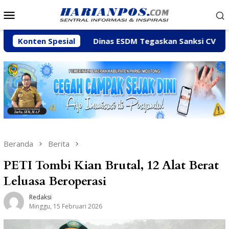
Loncat
Menu
ke
Mobile
konten
einy
Konten Spesial
Dinas ESDM Tegaskan Sanksi CV BBN Belum Dicab
Beranda
Berita
PETI Tombi Kian Brutal, 12 Alat Berat
Leluasa Beroperasi
Redaksi
Minggu, 15 Februari 2026