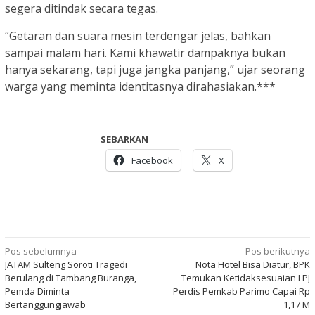
segera ditindak secara tegas.
“Getaran dan suara mesin terdengar jelas, bahkan
sampai malam hari. Kami khawatir dampaknya bukan
hanya sekarang, tapi juga jangka panjang,” ujar seorang
warga yang meminta identitasnya dirahasiakan.***
SEBARKAN
Facebook
X
Navigasi
Pos sebelumnya
Pos berikutnya
JATAM Sulteng Soroti Tragedi
Nota Hotel Bisa Diatur, BPK
pos
Berulang di Tambang Buranga,
Temukan Ketidaksesuaian LPJ
Pemda Diminta
Perdis Pemkab Parimo Capai Rp
Bertanggungjawab
1,17 M