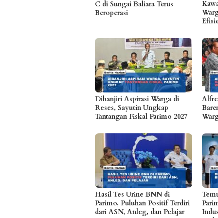
Kawa
C di Sungai Baliara Terus
Warg
Beroperasi
Efis
Dibanjiri Aspirasi Warga di
Alfr
Reses, Sayutin Ungkap
Bare
Tantangan Fiskal Parimo 2027
Warg
Hasil Tes Urine BNN di
Temu
Parimo, Puluhan Positif Terdiri
Pari
dari ASN, Anleg, dan Pelajar
Indu