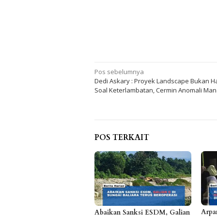
Navigasi
Pos sebelumnya
Dedi Askary : Proyek Landscape Bukan 
pos
Soal Keterlambatan, Cermin Anomali Ma
POS TERKAIT
Arpa
Abaikan Sanksi ESDM, Galian