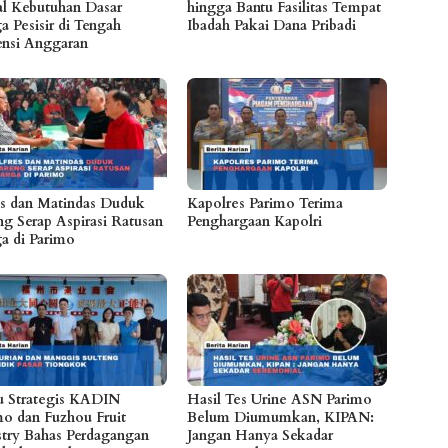
l Kebutuhan Dasar
hingga Bantu Fasilitas Tempat
a Pesisir di Tengah
Ibadah Pakai Dana Pribadi
iensi Anggaran
es dan Matindas Duduk
Kapolres Parimo Terima
ng Serap Aspirasi Ratusan
Penghargaan Kapolri
a di Parimo
 Strategis KADIN
Hasil Tes Urine ASN Parimo
mo dan Fuzhou Fruit
Belum Diumumkan, KIPAN:
stry Bahas Perdagangan
Jangan Hanya Sekadar