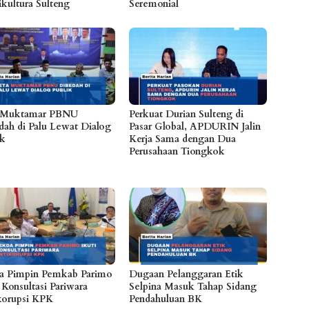
ikultura Sulteng
Seremonial
 Muktamar PBNU
Perkuat Durian Sulteng di
dah di Palu Lewat Dialog
Pasar Global, APDURIN Jalin
ik
Kerja Sama dengan Dua
Perusahaan Tiongkok
a Pimpin Pemkab Parimo
Dugaan Pelanggaran Etik
 Konsultasi Pariwara
Selpina Masuk Tahap Sidang
korupsi KPK
Pendahuluan BK