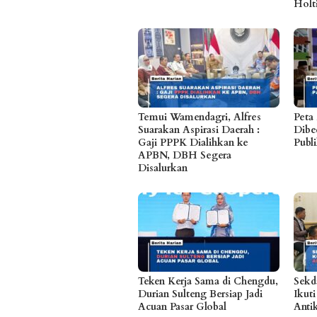
Holt
Temui Wamendagri, Alfres
Peta
Suarakan Aspirasi Daerah :
Dibe
Gaji PPPK Dialihkan ke
Publ
APBN, DBH Segera
Disalurkan
Teken Kerja Sama di Chengdu,
Sekd
Durian Sulteng Bersiap Jadi
Ikuti
Acuan Pasar Global
Anti