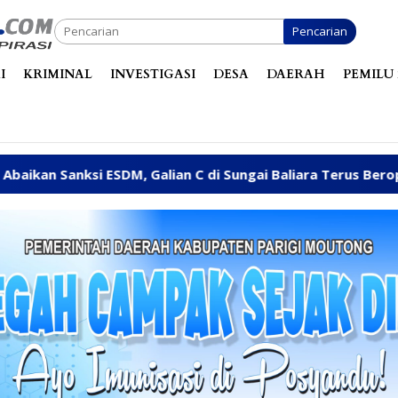
Pencarian
I
KRIMINAL
INVESTIGASI
DESA
DAERAH
PEMILU 
Galian C di Sungai Baliara Terus Beroperasi
Arpan Sa