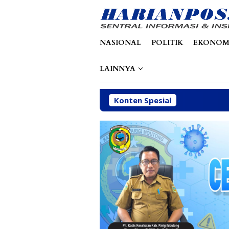
Loncat
tutup
ke
konten
NASIONAL
POLITIK
EKONOM
LAINNYA
Konten Spesial
Abaikan Sanksi ESDM, 