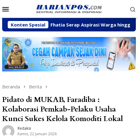
Loncat
Menu
ke
Mobile
konten
n
Konten Spesial
Fhatia Serap Aspirasi Warga hingga Bantu Fasilita
Beranda
Berita
Pidato di MUKAB, Faradiba :
Kolaborasi Pemkab-Pelaku Usaha
Kunci Sukes Kelola Komoditi Lokal
Redaksi
Kamis, 22 Januari 2026