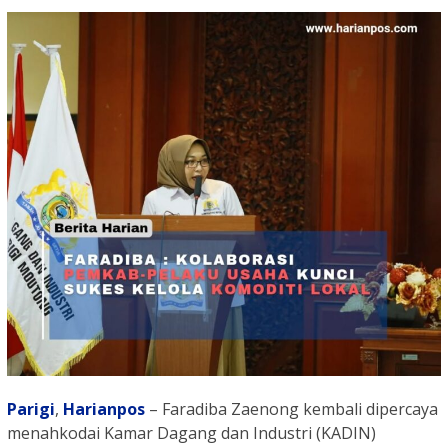
Parigi
,
Harianpos
– Faradiba Zaenong kembali dipercaya
menahkodai Kamar Dagang dan Industri (KADIN)