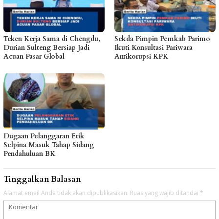
Teken Kerja Sama di Chengdu,
Sekda Pimpin Pemkab Parimo
Durian Sulteng Bersiap Jadi
Ikuti Konsultasi Pariwara
Acuan Pasar Global
Antikorupsi KPK
Dugaan Pelanggaran Etik
Selpina Masuk Tahap Sidang
Pendahuluan BK
Tinggalkan Balasan
Alamat email Anda tidak akan dipublikasikan.
Ruas yang wajib ditandai
*