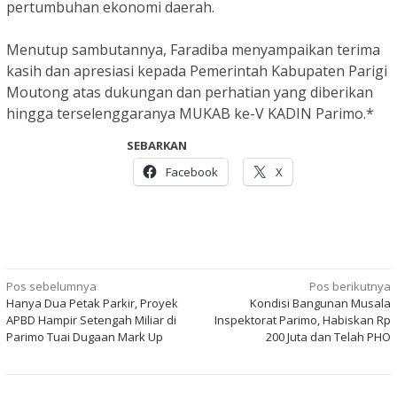
pertumbuhan ekonomi daerah.
Menutup sambutannya, Faradiba menyampaikan terima
kasih dan apresiasi kepada Pemerintah Kabupaten Parigi
Moutong atas dukungan dan perhatian yang diberikan
hingga terselenggaranya MUKAB ke-V KADIN Parimo.*
SEBARKAN
Facebook
X
Navigasi
Pos sebelumnya
Pos berikutnya
Hanya Dua Petak Parkir, Proyek
Kondisi Bangunan Musala
pos
APBD Hampir Setengah Miliar di
Inspektorat Parimo, Habiskan Rp
Parimo Tuai Dugaan Mark Up
200 Juta dan Telah PHO