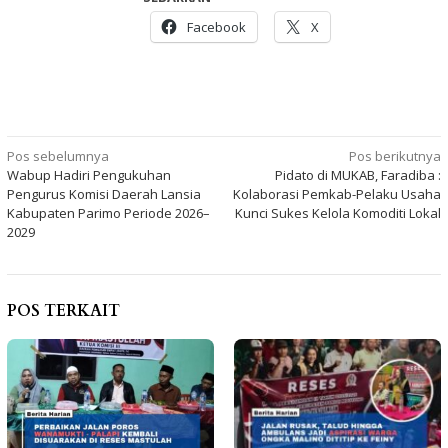
Facebook
X
Navigasi
Pos sebelumnya
Pos berikutnya
Wabup Hadiri Pengukuhan
Pidato di MUKAB, Faradiba :
pos
Pengurus Komisi Daerah Lansia
Kolaborasi Pemkab-Pelaku Usaha
Kabupaten Parimo Periode 2026–
Kunci Sukes Kelola Komoditi Lokal
2029
POS TERKAIT