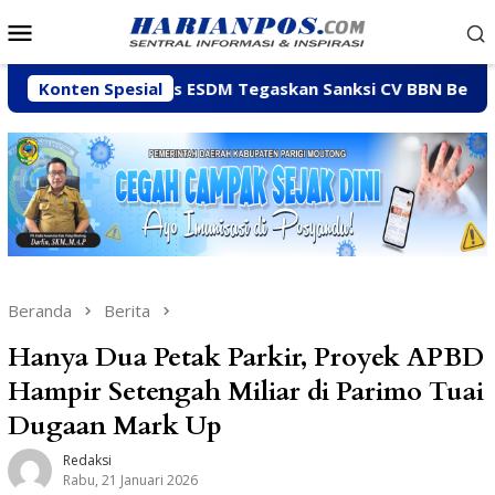
Loncat
Menu
ke
Mobile
konten
Dinas ESDM Tegaskan Sanksi CV BBN Belum Dicabut, Mas
Konten Spesial
Beranda
Berita
Hanya Dua Petak Parkir, Proyek APBD
Hampir Setengah Miliar di Parimo Tuai
Dugaan Mark Up
Redaksi
Rabu, 21 Januari 2026