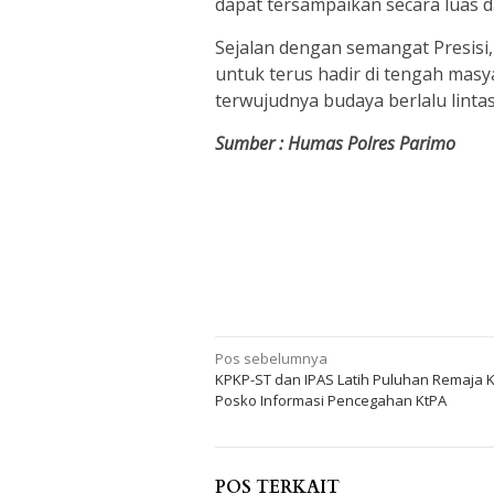
dapat tersampaikan secara luas d
Sejalan dengan semangat Presisi
untuk terus hadir di tengah mas
terwujudnya budaya berlalu lintas
Sumber : Humas Polres Parimo
Navigasi
Pos sebelumnya
KPKP-ST dan IPAS Latih Puluhan Remaja K
pos
Posko Informasi Pencegahan KtPA
POS TERKAIT