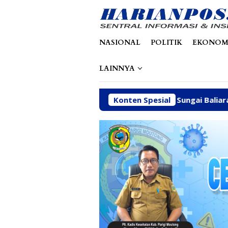
Loncat
tutup
ke
konten
NASIONAL
POLITIK
EKONOM
LAINNYA
nksi ESDM, Galian C di Sungai Baliara Terus Beroperasi
Konten Spesial