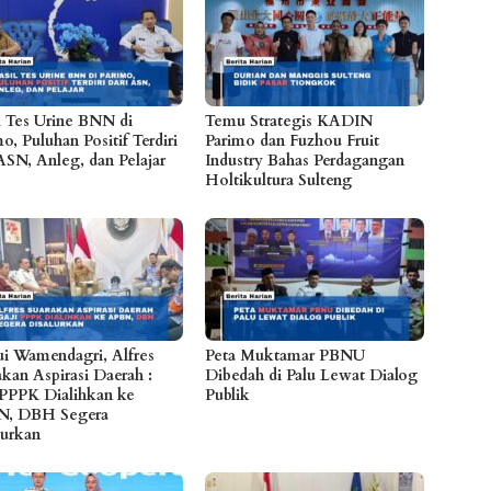
l Tes Urine BNN di
Temu Strategis KADIN
o, Puluhan Positif Terdiri
Parimo dan Fuzhou Fruit
ASN, Anleg, dan Pelajar
Industry Bahas Perdagangan
Holtikultura Sulteng
i Wamendagri, Alfres
Peta Muktamar PBNU
akan Aspirasi Daerah :
Dibedah di Palu Lewat Dialog
 PPPK Dialihkan ke
Publik
N, DBH Segera
lurkan