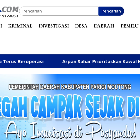
Pencarian
I
KRIMINAL
INVESTIGASI
DESA
DAERAH
PEMILU 
Arpan Sahar Prioritaskan Kawal Kebutuhan Dasar Warga P