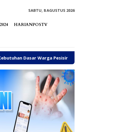
tutup
SABTU, 8 AGUSTUS 2026
2024
HARIANPOSTV
esisir di Tengah Efisiensi Anggaran
Fhatia Serap A