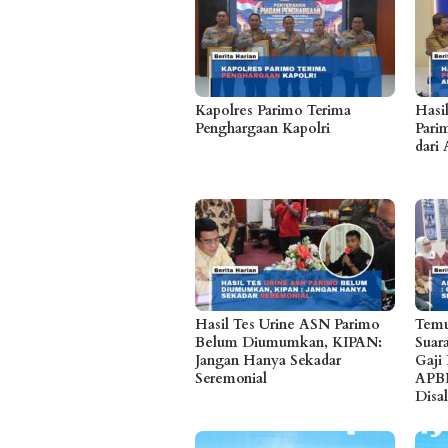
Kapolres Parimo Terima
Hasi
Penghargaan Kapolri
Parim
dari 
Hasil Tes Urine ASN Parimo
Temu
Belum Diumumkan, KIPAN:
Suar
Jangan Hanya Sekadar
Gaji
Seremonial
APB
Disa