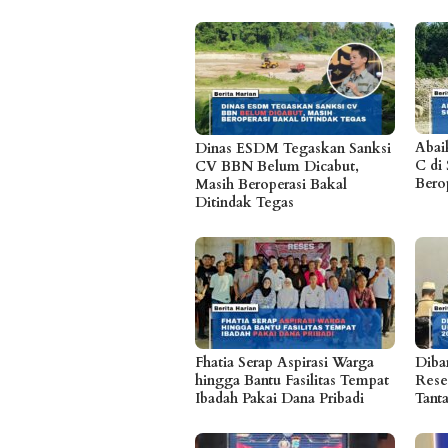
Abai
Dinas ESDM Tegaskan Sanksi
C di 
CV BBN Belum Dicabut,
Bero
Masih Beroperasi Bakal
Ditindak Tegas
Fhatia Serap Aspirasi Warga
Diban
hingga Bantu Fasilitas Tempat
Rese
Ibadah Pakai Dana Pribadi
Tant