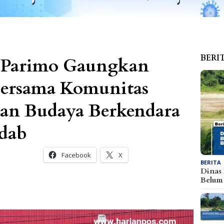
BERI
es Parimo Gaungkan
Bersama Komunitas
an Budaya Berkendara
dab
Facebook
X
BERITA
Dinas
Belu