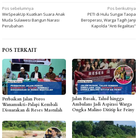
Navigasi
Pos sebelumnya
Pos berikutnya
WeSpeakUp Kuatkan Suara Anak
PETI di Hulu Sungai Taopa
pos
Muda Sulawesi Bangun Narasi
Beroperasi, Warga Tagih Janji
Perubahan
Kapolda “Anti Ilegalitas”
POS TERKAIT
Jalan Rusak, Talud hingga
Perbaikan Jalan Poros
Ambulans Jadi Aspirasi Warga
Wanamukti-Palapi Kembali
Ongka Malino Dititip ke Feiny
Disuarakan di Reses Mastulah