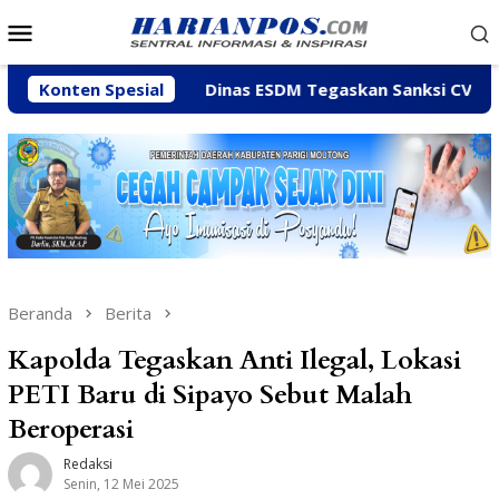
Loncat
Menu
ke
Mobile
konten
einy
Konten Spesial
Dinas ESDM Tegaskan Sanksi CV BBN Belum Dica
Beranda
Berita
Kapolda Tegaskan Anti Ilegal, Lokasi
PETI Baru di Sipayo Sebut Malah
Beroperasi
Redaksi
Senin, 12 Mei 2025