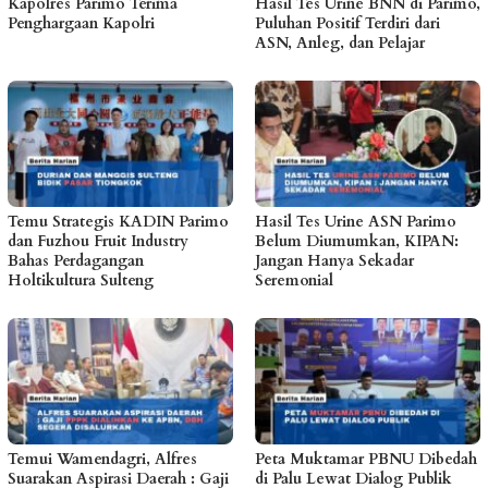
Kapolres Parimo Terima
Hasil Tes Urine BNN di Parimo,
Penghargaan Kapolri
Puluhan Positif Terdiri dari
ASN, Anleg, dan Pelajar
Temu Strategis KADIN Parimo
Hasil Tes Urine ASN Parimo
dan Fuzhou Fruit Industry
Belum Diumumkan, KIPAN:
Bahas Perdagangan
Jangan Hanya Sekadar
Holtikultura Sulteng
Seremonial
Temui Wamendagri, Alfres
Peta Muktamar PBNU Dibedah
Suarakan Aspirasi Daerah : Gaji
di Palu Lewat Dialog Publik