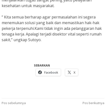
menjalankan tugas sangat pening yaitu pelayanan
kesehatan untuk masyarakat.
” Kita semua berharap agar permasalahan ini segera
menemukan solusi yang baik dan memastikan hak-hak
pekerja terpenuhi.Kami tidak ingin ada pelanggaran hak
tenaga kerja. Apalagi terjadi disektor vital seperti rumah
sakit,” ungkap Sutoyo.
SEBARKAN
Facebook
X
Navigasi
Pos sebelumnya
Pos berikutnya