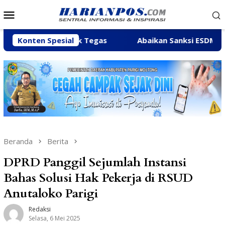
Loncat
Menu
ke
Mobile
konten
 Ditindak Tegas
Konten Spesial
Abaikan Sanksi ESDM, Galian C di Su
Beranda
Berita
DPRD Panggil Sejumlah Instansi
Bahas Solusi Hak Pekerja di RSUD
Anutaloko Parigi
Redaksi
Selasa, 6 Mei 2025