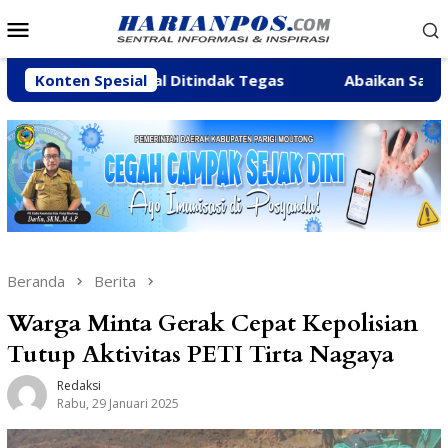
Loncat
Menu
ke
Mobile
konten
si Bakal Ditindak Tegas
Konten Spesial
Abaikan Sanksi ESDM, Galian
Beranda
Berita
Warga Minta Gerak Cepat Kepolisian
Tutup Aktivitas PETI Tirta Nagaya
Redaksi
Rabu, 29 Januari 2025