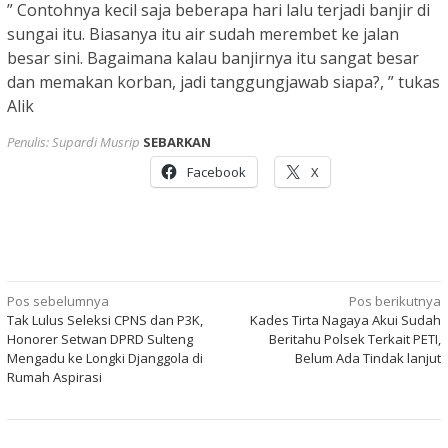
” Contohnya kecil saja beberapa hari lalu terjadi banjir di
sungai itu. Biasanya itu air sudah merembet ke jalan
besar sini. Bagaimana kalau banjirnya itu sangat besar
dan memakan korban, jadi tanggungjawab siapa?, ” tukas
Alik
Penulis: Supardi Musrip
SEBARKAN
Facebook
X
Navigasi
Pos sebelumnya
Pos berikutnya
Tak Lulus Seleksi CPNS dan P3K,
Kades Tirta Nagaya Akui Sudah
pos
Honorer Setwan DPRD Sulteng
Beritahu Polsek Terkait PETI,
Mengadu ke Longki Djanggola di
Belum Ada Tindak lanjut
Rumah Aspirasi