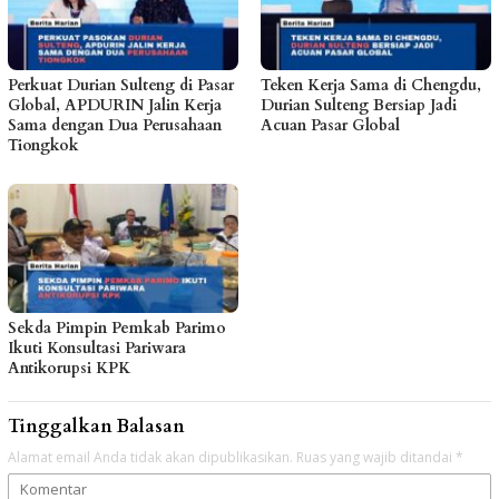
Perkuat Durian Sulteng di Pasar
Teken Kerja Sama di Chengdu,
Global, APDURIN Jalin Kerja
Durian Sulteng Bersiap Jadi
Sama dengan Dua Perusahaan
Acuan Pasar Global
Tiongkok
Sekda Pimpin Pemkab Parimo
Ikuti Konsultasi Pariwara
Antikorupsi KPK
Tinggalkan Balasan
Alamat email Anda tidak akan dipublikasikan.
Ruas yang wajib ditandai
*