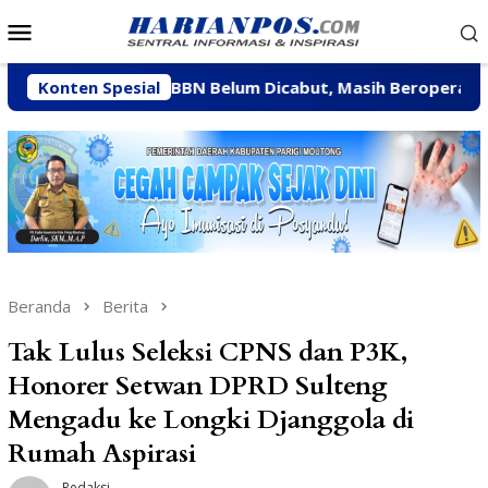
Loncat
Menu
ke
Mobile
konten
si CV BBN Belum Dicabut, Masih Beroperasi Bakal Ditinda
Konten Spesial
Beranda
Berita
Tak Lulus Seleksi CPNS dan P3K,
Honorer Setwan DPRD Sulteng
Mengadu ke Longki Djanggola di
Rumah Aspirasi
Redaksi