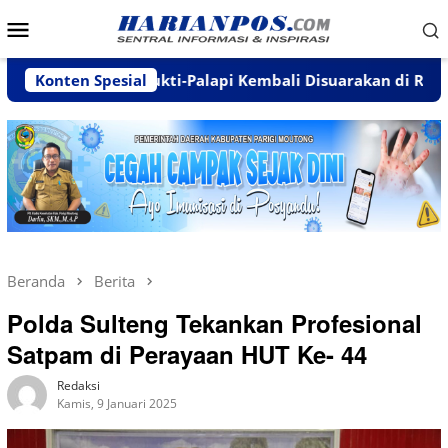
Loncat
Menu
ke
Mobile
konten
Wanamukti-Palapi Kembali Disuarakan di Reses Mastulah
Konten Spesial
Beranda
Berita
Polda Sulteng Tekankan Profesional
Satpam di Perayaan HUT Ke- 44
Redaksi
Kamis, 9 Januari 2025