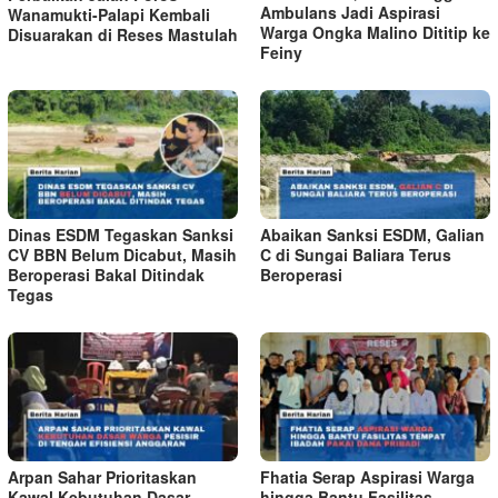
Ambulans Jadi Aspirasi
Wanamukti-Palapi Kembali
Warga Ongka Malino Dititip ke
Disuarakan di Reses Mastulah
Feiny
Dinas ESDM Tegaskan Sanksi
Abaikan Sanksi ESDM, Galian
CV BBN Belum Dicabut, Masih
C di Sungai Baliara Terus
Beroperasi Bakal Ditindak
Beroperasi
Tegas
Arpan Sahar Prioritaskan
Fhatia Serap Aspirasi Warga
Kawal Kebutuhan Dasar
hingga Bantu Fasilitas