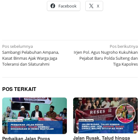
Facebook
X
Navigasi
Pos sebelumnya
Pos berikutnya
Sambangi Pelabuhan Ampana,
Irjen Pol. Agus Nugroho Kukuhkan
pos
Kasat Binmas Ajak Warga Jaga
Pejabat Baru Polda Sulteng dan
Toleransi dan Silaturahmi
Tiga Kapolres
POS TERKAIT
Jalan Rusak, Talud hingga
Perbaikan Jalan Poros