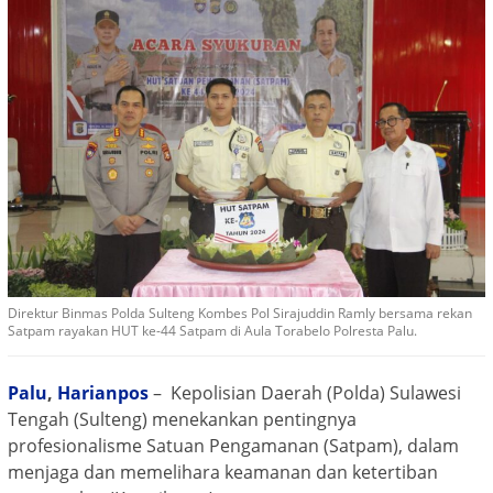
Direktur Binmas Polda Sulteng Kombes Pol Sirajuddin Ramly bersama rekan
Satpam rayakan HUT ke-44 Satpam di Aula Torabelo Polresta Palu.
Palu
,
Harianpos
– Kepolisian Daerah (Polda) Sulawesi
Tengah (Sulteng) menekankan pentingnya
profesionalisme Satuan Pengamanan (Satpam), dalam
menjaga dan memelihara keamanan dan ketertiban