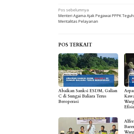
Navigasi
Pos sebelumnya
Menteri Agama Ajak Pegawai PPPK Tegu
pos
Mentalitas Pelayanan
POS TERKAIT
Abaikan Sanksi ESDM, Galian
Arpa
C di Sungai Baliara Terus
Kawa
Beroperasi
Warg
Efis
Alfr
Bare
Warg