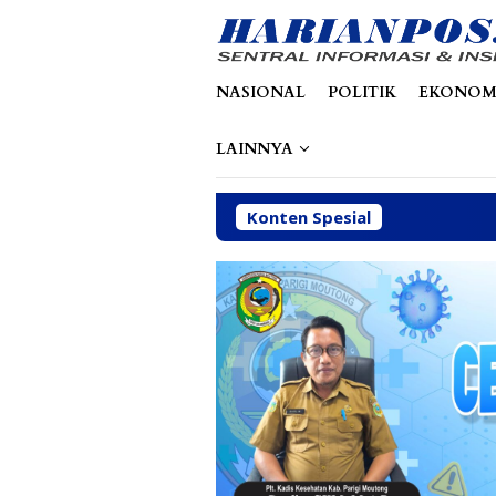
Loncat
tutup
ke
konten
NASIONAL
POLITIK
EKONOM
LAINNYA
Konten Spesial
Aba