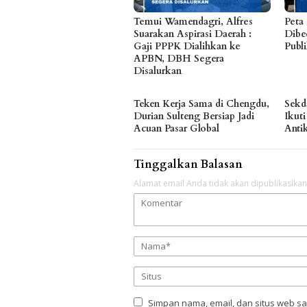
Temui Wamendagri, Alfres
Peta
Suarakan Aspirasi Daerah :
Dibe
Gaji PPPK Dialihkan ke
Publ
APBN, DBH Segera
Disalurkan
Teken Kerja Sama di Chengdu,
Sekd
Durian Sulteng Bersiap Jadi
Ikuti
Acuan Pasar Global
Anti
Tinggalkan Balasan
Alamat email Anda tidak akan dipublikasikan
Simpan nama, email, dan situs web s