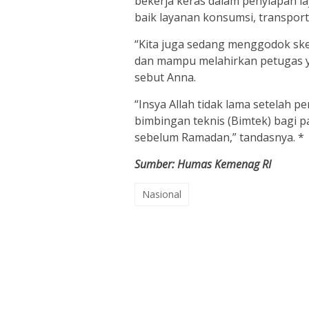
bekerja keras dalam penyiapan la
baik layanan konsumsi, transpor
“Kita juga sedang menggodok skem
dan mampu melahirkan petugas ya
sebut Anna.
“Insya Allah tidak lama setelah 
bimbingan teknis (Bimtek) bagi p
sebelum Ramadan,” tandasnya. *
Sumber: Humas Kemenag RI
Nasional