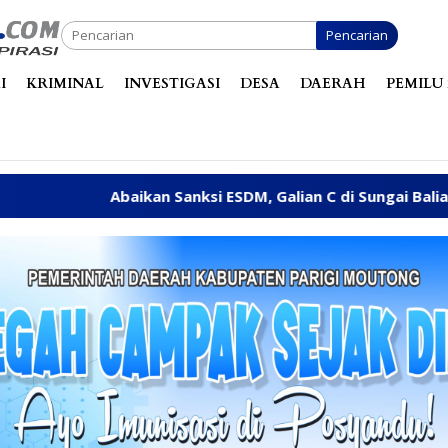
Pencarian
I
KRIMINAL
INVESTIGASI
DESA
DAERAH
PEMILU 
ikan Sanksi ESDM, Galian C di Sungai Baliara Terus Beroper