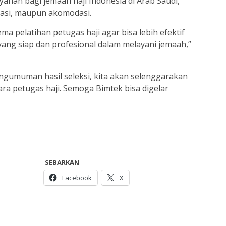
yanan bagi jemaah haji Indonesia di Arab Saudi,
tasi, maupun akomodasi.
a pelatihan petugas haji agar bisa lebih efektif
ng siap dan profesional dalam melayani jemaah,”
pengumuman hasil seleksi, kita akan selenggarakan
ara petugas haji. Semoga Bimtek bisa digelar
SEBARKAN
Facebook
X