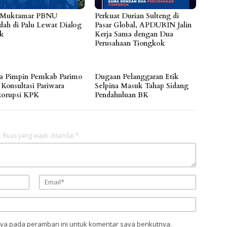
 Muktamar PBNU
Perkuat Durian Sulteng di
dah di Palu Lewat Dialog
Pasar Global, APDURIN Jalin
ik
Kerja Sama dengan Dua
Perusahaan Tiongkok
a Pimpin Pemkab Parimo
Dugaan Pelanggaran Etik
 Konsultasi Pariwara
Selpina Masuk Tahap Sidang
korupsi KPK
Pendahuluan BK
.
Ruas yang wajib ditandai
*
aya pada peramban ini untuk komentar saya berikutnya.